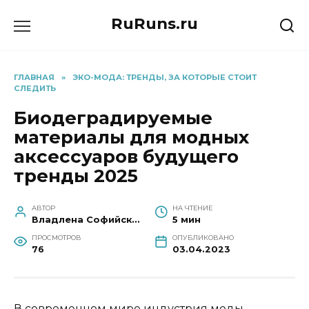
Перейти
RuRuns.ru
к
содержанию
ГЛАВНАЯ
»
ЭКО-МОДА: ТРЕНДЫ, ЗА КОТОРЫЕ СТОИТ
СЛЕДИТЬ
Биодеградируемые
материалы для модных
аксессуаров будущего
тренды 2025
АВТОР
НА ЧТЕНИЕ
Владлена Софийская
5 мин
ПРОСМОТРОВ
ОПУБЛИКОВАНО
76
03.04.2023
В современном мире индустрия моды