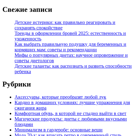
Свежие записи
Детские истерики: как правильно реагировать и
сохранять спокойствие
Тренды в оформлении бровей 2025: естественность и
ухоженность
Как выбрать правильную подушку для беременных и
кормящих мам: советы и рекомендации
Мифы о популярных диетах: научное опровержение и
советы диетологов
Детские таланты: как распознать и развить способности
ребенка
Рубрики
Аксессуары, которые преобразят любой лук
Кардио в домашних условиях: лучшие упражнения для
сжигания жира
Комфортная обувь, в которой не стыдно выйти в свет
Магические продукты: диеты с любимыми вкусными
блюдами
Минимализм в гардеробе: основные вещи
Мода 70-х: как вписать ретро в современный стиль