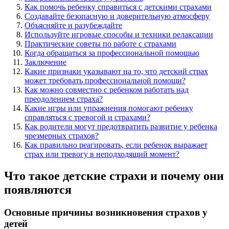
Как помочь ребенку справиться с детскими страхами
Создавайте безопасную и доверительную атмосферу
Объясняйте и разубеждайте
Используйте игровые способы и техники релаксации
Практические советы по работе с страхами
Когда обращаться за профессиональной помощью
Заключение
Какие признаки указывают на то, что детский страх
может требовать профессиональной помощи?
Как можно совместно с ребенком работать над
преодолением страха?
Какие игры или упражнения помогают ребенку
справляться с тревогой и страхами?
Как родители могут предотвратить развитие у ребенка
чрезмерных страхов?
Как правильно реагировать, если ребенок выражает
страх или тревогу в неподходящий момент?
Что такое детские страхи и почему они
появляются
Основные причины возникновения страхов у
детей