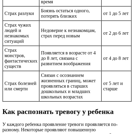
время
Боязнь остаться одного,
Страх разлуки
от 1 до 5 лет
потерять близких
Страх чужих
людей и
Недоверие к незнакомцам,
от 2 до 6 лет
незнакомых
страх перед новым
ситуаций
Страх
Появляется в возрасте от 4
монстров,
до 8 лет, связана с
от 4 до 8 лет
фантастических
развитием воображения
существ
Связан с осознанием
жизненных границ, может
Страх болезней
от 5 лет и
проявляться в старших
или смерти
старше
дошкольных и младших
школьных возрастах
Как распознать тревогу у ребенка
У каждого ребенка проявление тревоги проявляется по-
разному. Некоторые проявляют повышенную