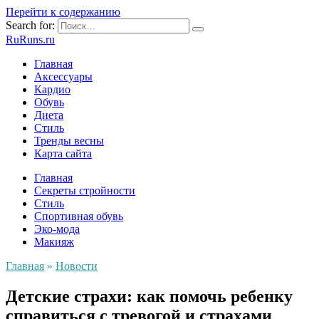
Перейти к содержанию
Search for:
RuRuns.ru
Главная
Аксессуары
Кардио
Обувь
Диета
Стиль
Тренды весны
Карта сайта
Главная
Секреты стройности
Стиль
Спортивная обувь
Эко-мода
Макияж
Главная
»
Новости
Детские страхи: как помочь ребенку
справиться с тревогой и страхами