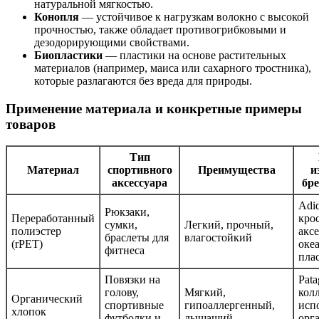
натуральной мягкостью.
Конопля
— устойчивое к нагрузкам волокно с высокой
прочностью, также обладает противогрибковыми и
дезодорирующими свойствами.
Биопластики
— пластики на основе растительных
материалов (например, маиса или сахарного тростника),
которые разлагаются без вреда для природы.
Применение материала и конкретные примеры
товаров
Тип
Материал
спортивного
Преимущества
и
аксессуара
бре
Adi
Рюкзаки,
Переработанный
кро
сумки,
Легкий, прочный,
полиэстер
акс
браслеты для
влагостойкий
(rPET)
оке
фитнеса
пла
Повязки на
Pat
голову,
Мягкий,
кол
Органический
спортивные
гипоаллергенный,
исп
хлопок
футболки и
дышащий
орг