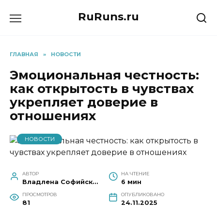
Перейти
RuRuns.ru
к
содержанию
ГЛАВНАЯ
»
НОВОСТИ
Эмоциональная честность:
как открытость в чувствах
укрепляет доверие в
отношениях
НОВОСТИ
АВТОР
НА ЧТЕНИЕ
Владлена Софийская
6 мин
ПРОСМОТРОВ
ОПУБЛИКОВАНО
81
24.11.2025