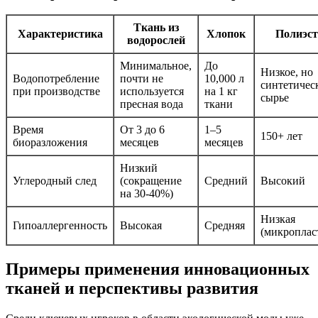
Ткань из
Характеристика
Хлопок
Полиэст
водорослей
Минимальное,
До
Низкое, но
Водопотребление
почти не
10,000 л
синтетичес
при производстве
используется
на 1 кг
сырье
пресная вода
ткани
Время
От 3 до 6
1–5
150+ лет
биоразложения
месяцев
месяцев
Низкий
Углеродный след
(сокращение
Средний
Высокий
на 30-40%)
Низкая
Гипоаллергенность
Высокая
Средняя
(микроплас
Примеры применения инновационных
тканей и перспективы развития