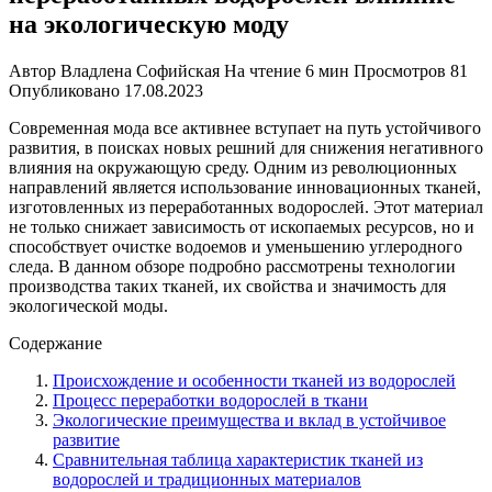
на экологическую моду
Автор
Владлена Софийская
На чтение
6 мин
Просмотров
81
Опубликовано
17.08.2023
Современная мода все активнее вступает на путь устойчивого
развития, в поисках новых решний для снижения негативного
влияния на окружающую среду. Одним из революционных
направлений является использование инновационных тканей,
изготовленных из переработанных водорослей. Этот материал
не только снижает зависимость от ископаемых ресурсов, но и
способствует очистке водоемов и уменьшению углеродного
следа. В данном обзоре подробно рассмотрены технологии
производства таких тканей, их свойства и значимость для
экологической моды.
Содержание
Происхождение и особенности тканей из водорослей
Процесс переработки водорослей в ткани
Экологические преимущества и вклад в устойчивое
развитие
Сравнительная таблица характеристик тканей из
водорослей и традиционных материалов