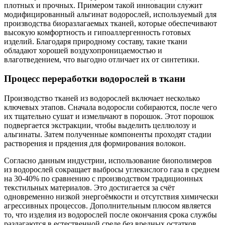
плотных и прочных. Примером такой инновации служит
модифицированный альгинат водорослей, используемый для
производства биоразлагаемых тканей, которые обеспечивают
высокую комфортность и гипоаллергенность готовых
изделий. Благодаря природному составу, такие ткани
обладают хорошей воздухопроницаемостью и
влаготведением, что выгодно отличает их от синтетики.
Процесс переработки водорослей в ткани
Производство тканей из водорослей включает несколько
ключевых этапов. Сначала водоросли собираются, после чего
их тщательно сушат и измельчают в порошок. Этот порошок
подвергается экстракции, чтобы выделить целлюлозу и
альгинаты. Затем полученные компоненты проходят стадии
растворения и прядения для формирования волокон.
Согласно данным индустрии, использование биополимеров
из водорослей сокращает выбросы углекислого газа в среднем
на 30-40% по сравнению с производством традиционных
текстильных материалов. Это достигается за счёт
одновременно низкой энергоёмкости и отсутствия химически
агрессивных процессов. Дополнительным плюсом является
то, что изделия из водорослей после окончания срока службы
разлагаются в естественной среде без вредных остатков.