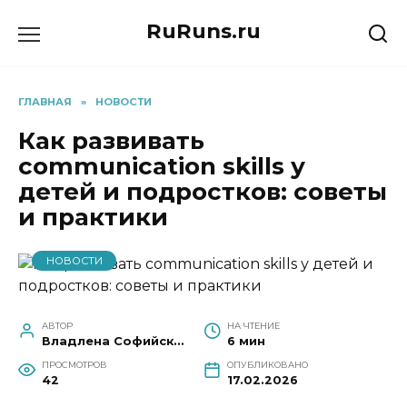
Перейти
RuRuns.ru
к
содержанию
ГЛАВНАЯ
»
НОВОСТИ
Как развивать
communication skills у
детей и подростков: советы
и практики
НОВОСТИ
АВТОР
НА ЧТЕНИЕ
Владлена Софийская
6 мин
ПРОСМОТРОВ
ОПУБЛИКОВАНО
42
17.02.2026