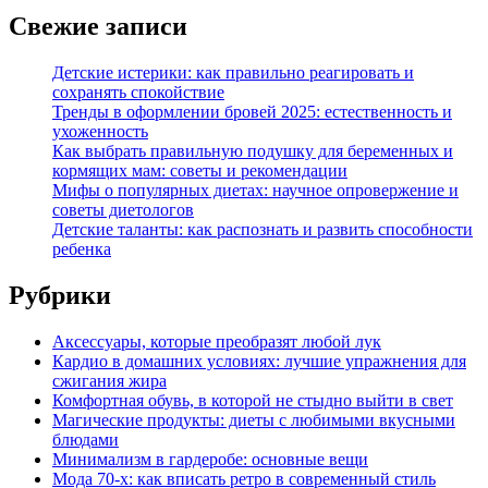
Свежие записи
Детские истерики: как правильно реагировать и
сохранять спокойствие
Тренды в оформлении бровей 2025: естественность и
ухоженность
Как выбрать правильную подушку для беременных и
кормящих мам: советы и рекомендации
Мифы о популярных диетах: научное опровержение и
советы диетологов
Детские таланты: как распознать и развить способности
ребенка
Рубрики
Аксессуары, которые преобразят любой лук
Кардио в домашних условиях: лучшие упражнения для
сжигания жира
Комфортная обувь, в которой не стыдно выйти в свет
Магические продукты: диеты с любимыми вкусными
блюдами
Минимализм в гардеробе: основные вещи
Мода 70-х: как вписать ретро в современный стиль