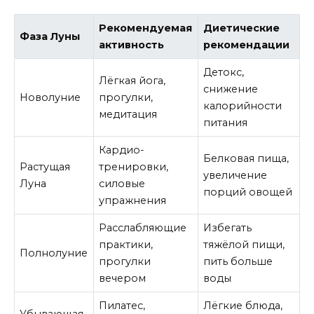
Рекомендуемая
Диетические
Фаза Луны
активность
рекомендации
Детокс,
Лёгкая йога,
снижение
Новолуние
прогулки,
калорийности
медитация
питания
Кардио-
Белковая пища,
Растущая
тренировки,
увеличение
Луна
силовые
порций овощей
упражнения
Расслабляющие
Избегать
практики,
тяжёлой пищи,
Полнолуние
прогулки
пить больше
вечером
воды
Пилатес,
Лёгкие блюда,