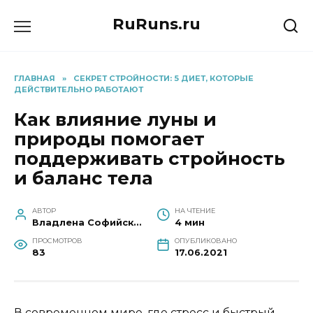
Перейти
RuRuns.ru
к
содержанию
ГЛАВНАЯ
»
СЕКРЕТ СТРОЙНОСТИ: 5 ДИЕТ, КОТОРЫЕ
ДЕЙСТВИТЕЛЬНО РАБОТАЮТ
Как влияние луны и
природы помогает
поддерживать стройность
и баланс тела
АВТОР
НА ЧТЕНИЕ
Владлена Софийская
4 мин
ПРОСМОТРОВ
ОПУБЛИКОВАНО
83
17.06.2021
В современном мире, где стресс и быстрый