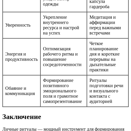
капсула
одежды
гардероба
Укрепление
Медитация и
внутреннего
аффирмации
Уверенность
ресурса и настрой
перед важными
на успех
встречами
Четкое
Оптимизация
планирование
Энергия и
рабочего ритма и
дня и короткие
продуктивность
повышение
перерывы на
сосредоточенности
дыхательные
практики
Формирование
Ритуалы
позитивного
подготовки речи
Обаяние и
эмоционального
и визуального
коммуникация
поля и грамотное
контакта с
самопрезентование
аудиторией
Заключение
Личные ритуалы — мощный инструмент для формирования