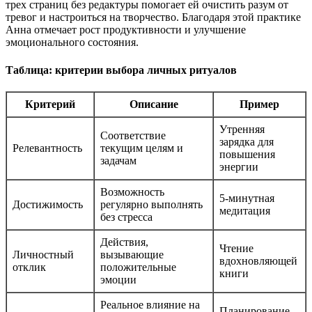
трех страниц без редактуры помогает ей очистить разум от
тревог и настроиться на творчество. Благодаря этой практике
Анна отмечает рост продуктивности и улучшение
эмоционального состояния.
Таблица: критерии выбора личных ритуалов
Критерий
Описание
Пример
Утренняя
Соответствие
зарядка для
Релевантность
текущим целям и
повышения
задачам
энергии
Возможность
5-минутная
Достижимость
регулярно выполнять
медитация
без стресса
Действия,
Чтение
Личностный
вызывающие
вдохновляющей
отклик
положительные
книги
эмоции
Реальное влияние на
Планирование