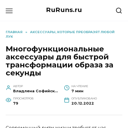
Перейти
RuRuns.ru
к
содержанию
ГЛАВНАЯ
»
АКСЕССУАРЫ, КОТОРЫЕ ПРЕОБРАЗЯТ ЛЮБОЙ
ЛУК
Многофункциональные
аксессуары для быстрой
трансформации образа за
секунды
АВТОР
НА ЧТЕНИЕ
Владлена Софийская
7 мин
ПРОСМОТРОВ
ОПУБЛИКОВАНО
79
20.12.2022
Современный ритм жизни требует от нас