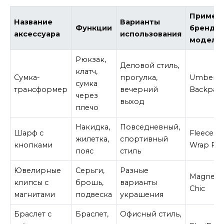
Пример
Название
Варианты
Функции
бренда/
аксессуара
использования
модели
Рюкзак,
Деловой стиль,
клатч,
Сумка-
прогулка,
Umber
сумка
трансформер
вечерний
Backpac
через
выход
плечо
Накидка,
Повседневный,
Шарф с
Fleece
жилетка,
спортивный
кнопками
Wrap Pr
пояс
стиль
Ювелирные
Серьги,
Разные
Magnetic
клипсы с
брошь,
варианты
Chic
магнитами
подвеска
украшения
Браслет с
Браслет,
Офисный стиль,