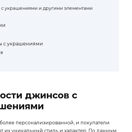
 с украшениями и другими элементами
ми
ы с украшениями
ов
ости джинсов с
ашениями
 более персонализированной, и покупатели
т их уникальный стиль и характер. По данным