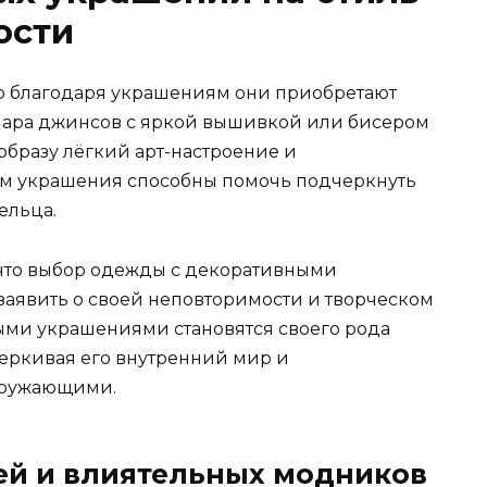
ости
но благодаря украшениям они приобретают
 пара джинсов с яркой вышивкой или бисером
 образу лёгкий арт-настроение и
им украшения способны помочь подчеркнуть
ельца.
 что выбор одежды с декоративными
заявить о своей неповторимости и творческом
ыми украшениями становятся своего рода
черкивая его внутренний мир и
кружающими.
ей и влиятельных модников