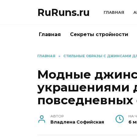
Перейти
RuRuns.ru
к
ГЛАВНАЯ
А
содержанию
Главная
Секреты стройности
ГЛАВНАЯ
»
СТИЛЬНЫЕ ОБРАЗЫ С ДЖИНСАМИ Д
Модные джинс
украшениями 
повседневных 
АВТОР
НА 
Владлена Софийская
6 м