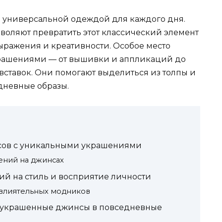
о универсальной одеждой для каждого дня.
оляют превратить этот классический элемент
ыражения и креативности. Особое место
рашениями — от вышивки и аппликаций до
вставок. Они помогают выделиться из толпы и
дневные образы.
ов с уникальными украшениями
ений на джинсах
й на стиль и восприятие личности
влиятельных модников
ь украшенные джинсы в повседневные