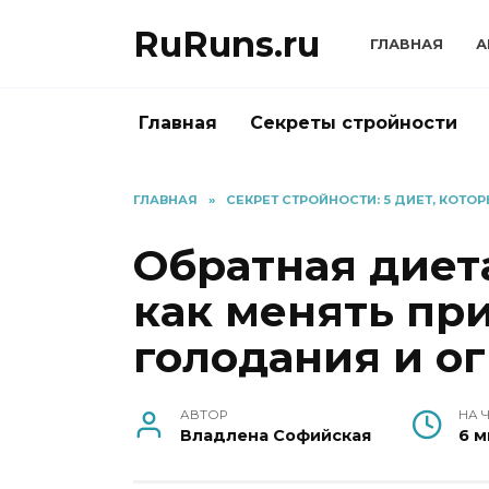
Перейти
RuRuns.ru
к
ГЛАВНАЯ
А
содержанию
Главная
Секреты стройности
ГЛАВНАЯ
»
СЕКРЕТ СТРОЙНОСТИ: 5 ДИЕТ, КОТ
Обратная диет
как менять пр
голодания и о
АВТОР
НА 
Владлена Софийская
6 м