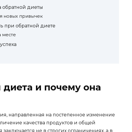
а обратной диеты
я новых привычек
ть при обратной диете
а месте
 успеха
 диета и почему она
ния, направленная на постепенное изменение
личение качества продуктов и общей
 заключается не в строгих ограничениях, а в