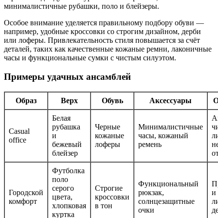
минималистичные рубашки, поло и блейзеры.
Особое внимание уделяется правильному подбору обуви —
например, удобные кроссовки со строгим дизайном, дерби
или лоферы. Привлекательность стиля повышается за счёт
деталей, таких как качественные кожаные ремни, лаконичные
часы и функциональные сумки с чистым силуэтом.
Примеры удачных ансамблей
Образ
Верх
Обувь
Аксессуары
О
Белая
А
рубашка
Черные
Минималистичные
ч
Casual
и
кожаные
часы, кожаный
л
office
бежевый
лоферы
ремень
н
блейзер
о
Футболка
поло
Функциональный
П
серого
Строгие
Городской
рюкзак,
и
цвета,
кроссовки
комфорт
солнцезащитные
л
хлопковая
в тон
очки
д
куртка