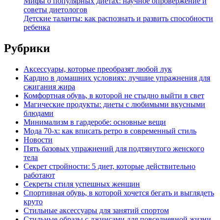
Мифы о популярных диетах: научное опровержение и
советы диетологов
Детские таланты: как распознать и развить способности
ребенка
Рубрики
Аксессуары, которые преобразят любой лук
Кардио в домашних условиях: лучшие упражнения для
сжигания жира
Комфортная обувь, в которой не стыдно выйти в свет
Магические продукты: диеты с любимыми вкусными
блюдами
Минимализм в гардеробе: основные вещи
Мода 70-х: как вписать ретро в современный стиль
Новости
Пять базовых упражнений для подтянутого женского
тела
Секрет стройности: 5 диет, которые действительно
работают
Секреты стиля успешных женщин
Спортивная обувь, в которой хочется бегать и выглядеть
круто
Стильные аксессуары для занятий спортом
Стильные образы с джинсами для повседневной жизни