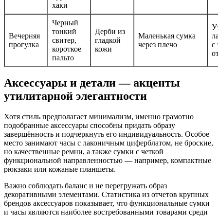
хаки
Черный
У
тонкий
Дерби из
Вечерняя
Маленькая сумка
л
свитер,
гладкой
прогулка
через плечо
с
короткое
кожи
о
пальто
Аксессуары и детали — акценты
утилитарной элегантности
Хотя стиль предполагает минимализм, именно грамотно
подобранные аксессуары способны придать образу
завершённость и подчеркнуть его индивидуальность. Особое
место занимают часы с лаконичным циферблатом, не броские,
но качественные ремни, а также сумки с четкой
функциональной направленностью — например, компактные
рюкзаки или кожаные планшеты.
Важно соблюдать баланс и не перегружать образ
декоративными элементами. Статистика из отчетов крупных
брендов аксессуаров показывает, что функциональные сумки
и часы являются наиболее востребованными товарами среди