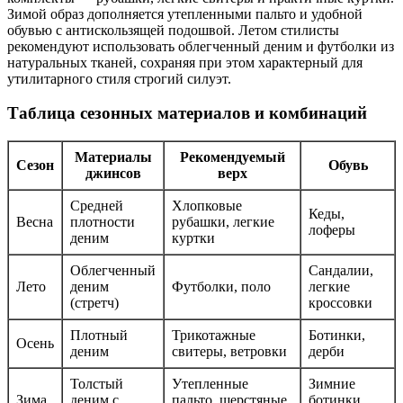
Зимой образ дополняется утепленными пальто и удобной
обувью с антискользящей подошвой. Летом стилисты
рекомендуют использовать облегченный деним и футболки из
натуральных тканей, сохраняя при этом характерный для
утилитарного стиля строгий силуэт.
Таблица сезонных материалов и комбинаций
Материалы
Рекомендуемый
Сезон
Обувь
джинсов
верх
Средней
Хлопковые
Кеды,
Весна
плотности
рубашки, легкие
лоферы
деним
куртки
Облегченный
Сандалии,
Лето
деним
Футболки, поло
легкие
(стретч)
кроссовки
Плотный
Трикотажные
Ботинки,
Осень
деним
свитеры, ветровки
дерби
Толстый
Утепленные
Зимние
Зима
деним с
пальто, шерстяные
ботинки,