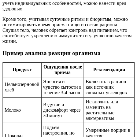
учета индивидуальных особенностей, можно нанести вред
здоровью.
Кроме того, учитывая суточные ритмы и биоритмы, можно
оптимизировать время приема пищи и состав рациона.
Слушая тело, человек обретает контроль над питанием, что
способствует укреплению иммунитета и улучшению качества
жизни.
Пример анализа реакции организма
Ощущения после
Продукт
Рекомендации
приема
Энергия и
Включать в рацион
Цельнозерновой
чувство сытости в
как источник
хлеб
течение 3-4 часов
сложных углеводов
Исключить или
Вздутие и
заменить на
Молоко
дискомфорт через
растительные
30 минут
альтернативы
Подъем
Умеренные порции в
настроения, но
Шоколад
качестве