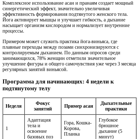
Комплексное использование асан и пранаям создает мощный
синергетический эффект, значительно увеличивая
эффективность формирования подтянутого женского тела.
Йога активирует мышцы и улучшает гибкость, а дыхание
насыщает организм кислородом и нормализует внутренние
процессы.
Примером может служить практика йога-виньяса, где
плавные переходы между позами синхронизируются с
контролируемым дыханием. По данным опросов среди
занимающихся, 78% женщин отметили значительное
улучшение фигуры и общего самочувствия уже через 3 месяца
регулярных занятий виньясой.
Программа для начинающих: 4 недели к
подтянутому телу
Фокус
Дыхательные
Неделя
Пример асан
занятий
практики
Адаптация
Глубокое
Гора, Кошка-
тела и
брюшное
1
Корова,
освоение
дыхание (5
Планка
базовых поз
минут)