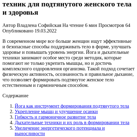
техник для подтянутого женского тела
и здоровья
Автор
Владлена Софийская
На чтение
6 мин
Просмотров
64
Опубликовано
19.03.2022
В современном мире все больше женщин ищут эффективные
и безопасные способы поддерживать тело в форме, улучшать
здоровье и повышать уровень энергии. Йога и дыхательные
техники занимают особое место среди методик, которые
помогают не только укрепить мышцы, но и достичь
комплексного оздоровления организма. Такой подход сочетает
физическую активность, осознанность и правильное дыхание,
что позволяет формировать подтянутое женское тело
естественным и гармоничным способом.
Содержание
Йога как инструмент формирования подтянутого тела
Укрепление мышц и улучшение осанки
Гибкость и гармоничное развитие тела
Дыхательные техники и их роль в формировании тела
Увеличение энергетического потенциала и
выносливости