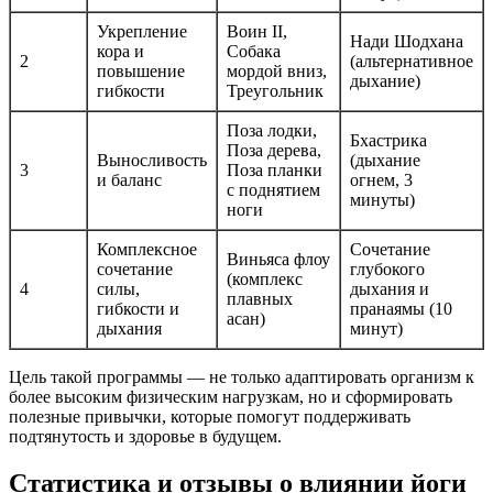
Укрепление
Воин II,
Нади Шодхана
кора и
Собака
2
(альтернативное
повышение
мордой вниз,
дыхание)
гибкости
Треугольник
Поза лодки,
Бхастрика
Поза дерева,
Выносливость
(дыхание
3
Поза планки
и баланс
огнем, 3
с поднятием
минуты)
ноги
Комплексное
Сочетание
Виньясa флоу
сочетание
глубокого
(комплекс
4
силы,
дыхания и
плавных
гибкости и
пранаямы (10
асан)
дыхания
минут)
Цель такой программы — не только адаптировать организм к
более высоким физическим нагрузкам, но и сформировать
полезные привычки, которые помогут поддерживать
подтянутость и здоровье в будущем.
Статистика и отзывы о влиянии йоги