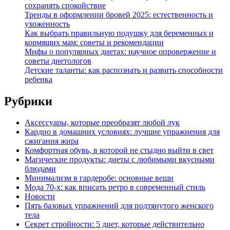
сохранять спокойствие
Тренды в оформлении бровей 2025: естественность и
ухоженность
Как выбрать правильную подушку для беременных и
кормящих мам: советы и рекомендации
Мифы о популярных диетах: научное опровержение и
советы диетологов
Детские таланты: как распознать и развить способности
ребенка
Рубрики
Аксессуары, которые преобразят любой лук
Кардио в домашних условиях: лучшие упражнения для
сжигания жира
Комфортная обувь, в которой не стыдно выйти в свет
Магические продукты: диеты с любимыми вкусными
блюдами
Минимализм в гардеробе: основные вещи
Мода 70-х: как вписать ретро в современный стиль
Новости
Пять базовых упражнений для подтянутого женского
тела
Секрет стройности: 5 диет, которые действительно