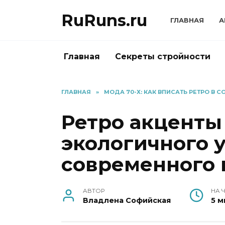
Перейти
RuRuns.ru
к
ГЛАВНАЯ
А
содержанию
Главная
Секреты стройности
ГЛАВНАЯ
»
МОДА 70-Х: КАК ВПИСАТЬ РЕТРО В 
Ретро акценты 
экологичного 
современного 
АВТОР
НА 
Владлена Софийская
5 м