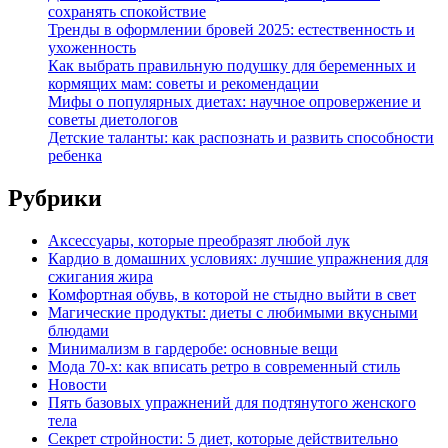
сохранять спокойствие
Тренды в оформлении бровей 2025: естественность и
ухоженность
Как выбрать правильную подушку для беременных и
кормящих мам: советы и рекомендации
Мифы о популярных диетах: научное опровержение и
советы диетологов
Детские таланты: как распознать и развить способности
ребенка
Рубрики
Аксессуары, которые преобразят любой лук
Кардио в домашних условиях: лучшие упражнения для
сжигания жира
Комфортная обувь, в которой не стыдно выйти в свет
Магические продукты: диеты с любимыми вкусными
блюдами
Минимализм в гардеробе: основные вещи
Мода 70-х: как вписать ретро в современный стиль
Новости
Пять базовых упражнений для подтянутого женского
тела
Секрет стройности: 5 диет, которые действительно