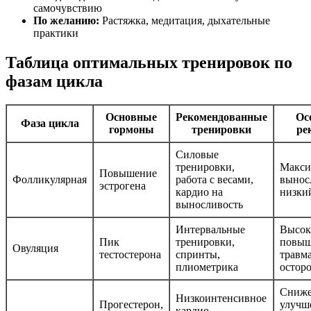
самочувствию
По желанию:
Растяжка, медитация, дыхательные
практики
Таблица оптимальных тренировок по
фазам цикла
Основные
Рекомендованные
Ос
Фаза цикла
гормоны
тренировки
ре
Силовые
тренировки,
Макси
Повышение
Фолликулярная
работа с весами,
вынос
эстрогена
кардио на
низки
выносливость
Интервальные
Высок
Пик
тренировки,
повыш
Овуляция
тестостерона
спринты,
травм
плиометрика
остор
Сниже
Низкоинтенсивное
Прогестерон,
улучш
кардио,