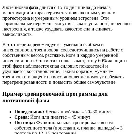
Лютеиновая фаза длится с 15-го дня цикла до начала
менструации и характеризуется повышенным уровнем
прогестерона и умеренным уровнем эстрогена. Эти
гормональные перемены могут вызывать усталость, перепады
настроения, а также ухудшать качество сна и снижать
выносливость.
В этот период рекомендуется уменьшить объем и
интенсивность тренировок, сосредоточившись на работе с
собственным весом, растяжке, йоге и кардио умеренной
интенсивности. Статистика показывает, что у 60% женщин в
этой фазе наблюдается спад силовых показателей и
ухудшается восстановление. Таким образом, «умные»
тренировки и акцент на восстановление помогут избежать
перетренированности и повысить общее самочувствие.
Пример тренировочной программы для
лютеиновой фазы
Понедельник:
Легкая пробежка – 20–30 минут
Среда:
Йога или пилатес – 45 минут
Пятница:
Функциональная тренировка с весом
собственного тела (приседания, планка, выпады) – 3
подхода по 12–15 повторений