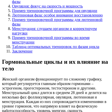
фазы
Овуляция: фокус на скорость и мощность
Пример тренировочной программы для овуляции
Лютеиновая фаза: особое внимание восстановлению
Пример тренировочной программы для лютеиновой
фазы
Менструация: слушаем организм и корректируем
нагрузки
Пример тренировочной программы во время
менструации
Таблица оптимальных тренировок по фазам цикла
Заключение
Гормональные циклы и их влияние на
тело
Женский организм функционирует по сложному графику,
который регулируется главным образом гормонами –
эстрогеном, прогестероном, тестостероном и другими.
Менструальный цикл длится в среднем 28 дней и делится на
несколько фаз: фолликулярная, овуляция, лютеиновая и
менструация. Каждая из них сопровождается изменениями в
уровне гормонов, что напрямую влияет на физическую
работоспособность, уровень энергии, скорость