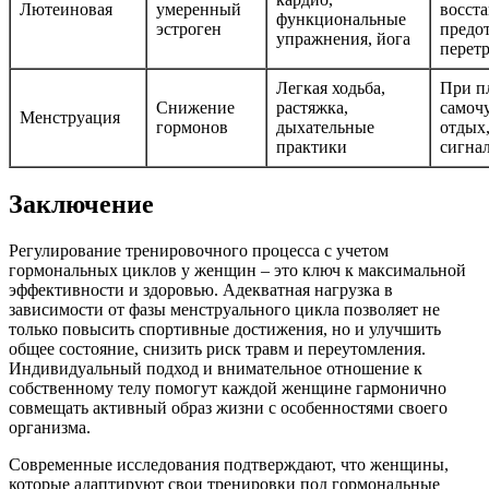
Лютеиновая
умеренный
восст
функциональные
эстроген
предо
упражнения, йога
перет
Легкая ходьба,
При п
Снижение
растяжка,
самоч
Менструация
гормонов
дыхательные
отдых
практики
сигна
Заключение
Регулирование тренировочного процесса с учетом
гормональных циклов у женщин – это ключ к максимальной
эффективности и здоровью. Адекватная нагрузка в
зависимости от фазы менструального цикла позволяет не
только повысить спортивные достижения, но и улучшить
общее состояние, снизить риск травм и переутомления.
Индивидуальный подход и внимательное отношение к
собственному телу помогут каждой женщине гармонично
совмещать активный образ жизни с особенностями своего
организма.
Современные исследования подтверждают, что женщины,
которые адаптируют свои тренировки под гормональные