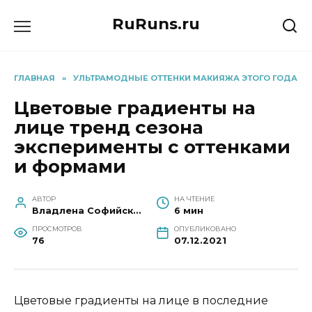
Перейти
RuRuns.ru
к
содержанию
ГЛАВНАЯ
»
УЛЬТРАМОДНЫЕ ОТТЕНКИ МАКИЯЖА ЭТОГО ГОДА
Цветовые градиенты на
лице тренд сезона
эксперименты с оттенками
и формами
АВТОР
НА ЧТЕНИЕ
Владлена Софийская
6 мин
ПРОСМОТРОВ
ОПУБЛИКОВАНО
76
07.12.2021
Цветовые градиенты на лице в последние