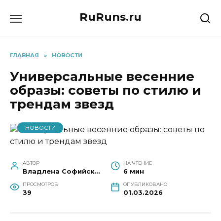
Перейти
RuRuns.ru
к
содержанию
ГЛАВНАЯ
»
НОВОСТИ
Универсальные весенние
образы: советы по стилю и
трендам звезд
НОВОСТИ
АВТОР
НА ЧТЕНИЕ
Владлена Софийская
6 мин
ПРОСМОТРОВ
ОПУБЛИКОВАНО
39
01.03.2026