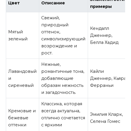
Цвет
Описание
примеры
Свежий,
природный
Кендалл
Мятый
оттенок,
Дженнер,
зеленый
символизирующий
Белла Хадид
возрождение и
рост.
Нежные,
Лавандовый
романтичные тона,
Кайли
и
добавляющие
Дженнер, Кьяра
сиреневый
образам нежность
Ферраньи
и загадочность.
Классика, которая
Кремовые и
всегда актуальна,
Эмилия Кларк,
бежевые
отлично сочетается
Селена Гомес
оттенки
с яркими