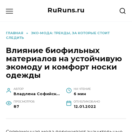
Перейти
RuRuns.ru
к
содержанию
ГЛАВНАЯ
»
ЭКО-МОДА: ТРЕНДЫ, ЗА КОТОРЫЕ СТОИТ
СЛЕДИТЬ
Влияние биофильных
материалов на устойчивую
экомоду и комфорт носки
одежды
АВТОР
НА ЧТЕНИЕ
Владлена Софийская
6 мин
ПРОСМОТРОВ
ОПУБЛИКОВАНО
87
12.01.2022
Современная мода переживает значительные