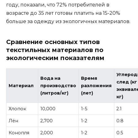
году, показали, что 72% потребителей в
возрасте до 35 лет готовы платить на 15-20%
больше за одежду из экологичных материалов.
Сравнение основных типов
текстильных материалов по
экологическим показателям
Углеро
Вода на
Время
след (кг
Материал
производство
разложения
эквивал
(литров/кг)
(лет)
кг)
Хлопок
10,000
1-5
2.1
Лён
2,700
1-2
0.8
Конопля
2,000
1-2
0.5