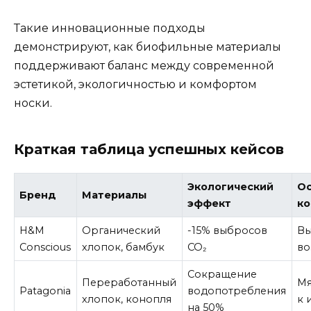
Такие инновационные подходы
демонстрируют, как биофильные материалы
поддерживают баланс между современной
эстетикой, экологичностью и комфортом
носки.
Краткая таблица успешных кейсов
Экологический
О
Бренд
Материалы
эффект
к
H&M
Органический
-15% выбросов
Вы
Conscious
хлопок, бамбук
CO₂
во
Сокращение
Переработанный
Мя
Patagonia
водопотребления
хлопок, конопля
к 
на 50%