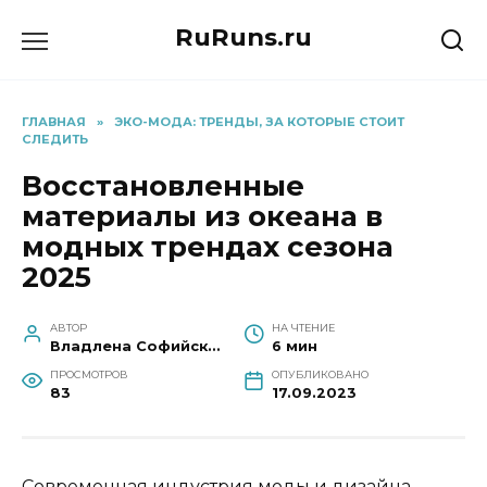
Перейти
RuRuns.ru
к
содержанию
ГЛАВНАЯ
»
ЭКО-МОДА: ТРЕНДЫ, ЗА КОТОРЫЕ СТОИТ
СЛЕДИТЬ
Восстановленные
материалы из океана в
модных трендах сезона
2025
АВТОР
НА ЧТЕНИЕ
Владлена Софийская
6 мин
ПРОСМОТРОВ
ОПУБЛИКОВАНО
83
17.09.2023
Современная индустрия моды и дизайна