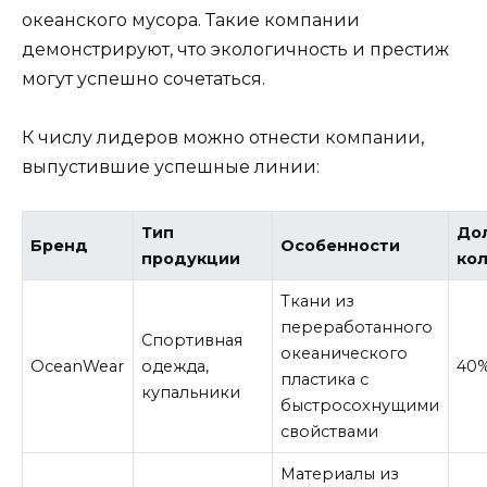
океанского мусора. Такие компании
демонстрируют, что экологичность и престиж
могут успешно сочетаться.
К числу лидеров можно отнести компании,
выпустившие успешные линии:
Тип
Дол
Бренд
Особенности
продукции
ко
Ткани из
переработанного
Спортивная
океанического
OceanWear
одежда,
40
пластика с
купальники
быстросохнущими
свойствами
Материалы из