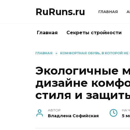
Перейти
RuRuns.ru
к
ГЛАВНАЯ
А
содержанию
Главная
Секреты стройности
ГЛАВНАЯ
»
КОМФОРТНАЯ ОБУВЬ, В КОТОРОЙ НЕ
Экологичные м
дизайне комфо
стиля и защит
АВТОР
НА 
Владлена Софийская
5 м