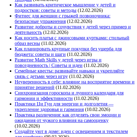
Как развивать критическое мышление у детей и
подростков: советы и методы
(12.02.2026)
Фитнес для женщин с грыжей позвоночника:
безопасные упражнения
(12.02.2026)
Развитие доброты и сочувствия у детей через пример и
деятельность
(12.02.2026)
Как носить платья с джинсовыми куртками: стильный
образ весны
(11.02.2026)
Как планировать крупные покупки без ущерба для
бюджета: советы и шаги
(11.02.2026)
Развитие Math Skills у детей через игры и
повседневность | Советы и идеи
(11.02.2026)
Семейные квесты: развивайте навыки и укрепляйте
связь с детьми через игру
(11.02.2026)
Неуверенность в себе: влияние на восприятие времени и
принятие решений
(11.02.2026)
Синхронизация гороскопа и лунного календаря для
гармонии и эффективности
(11.02.2026)
Практики Ци Гун для энергии и долголетия —
укрепление здоровья и гармония
(10.02.2026)
Практика различения: как отделять свои эмоции и
ожидания от чужого влияния на самооценку
(10.02.2026)
Создайте уют в доме: идеи с освещением и текстилем
для комфорта
(09.02.2026)