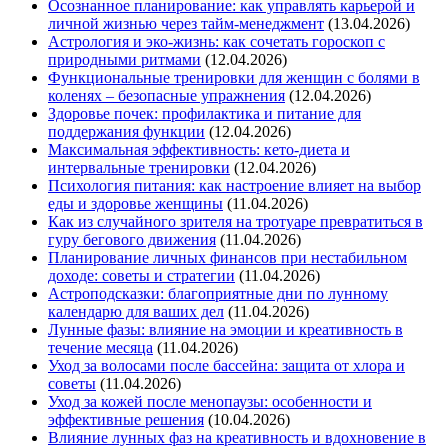
Осознанное планирование: как управлять карьерой и
личной жизнью через тайм-менеджмент
(13.04.2026)
Астрология и эко-жизнь: как сочетать гороскоп с
природными ритмами
(12.04.2026)
Функциональные тренировки для женщин с болями в
коленях – безопасные упражнения
(12.04.2026)
Здоровье почек: профилактика и питание для
поддержания функции
(12.04.2026)
Максимальная эффективность: кето-диета и
интервальные тренировки
(12.04.2026)
Психология питания: как настроение влияет на выбор
еды и здоровье женщины
(11.04.2026)
Как из случайного зрителя на тротуаре превратиться в
гуру бегового движения
(11.04.2026)
Планирование личных финансов при нестабильном
доходе: советы и стратегии
(11.04.2026)
Астроподсказки: благоприятные дни по лунному
календарю для ваших дел
(11.04.2026)
Лунные фазы: влияние на эмоции и креативность в
течение месяца
(11.04.2026)
Уход за волосами после бассейна: защита от хлора и
советы
(11.04.2026)
Уход за кожей после менопаузы: особенности и
эффективные решения
(10.04.2026)
Влияние лунных фаз на креативность и вдохновение в