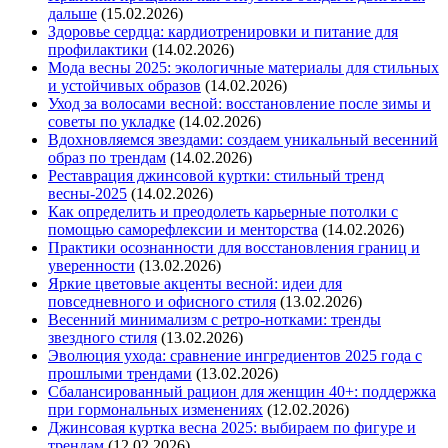
дальше
(15.02.2026)
Здоровье сердца: кардиотренировки и питание для
профилактики
(14.02.2026)
Мода весны 2025: экологичные материалы для стильных
и устойчивых образов
(14.02.2026)
Уход за волосами весной: восстановление после зимы и
советы по укладке
(14.02.2026)
Вдохновляемся звездами: создаем уникальный весенний
образ по трендам
(14.02.2026)
Реставрация джинсовой куртки: стильный тренд
весны-2025
(14.02.2026)
Как определить и преодолеть карьерные потолки с
помощью саморефлексии и менторства
(14.02.2026)
Практики осознанности для восстановления границ и
уверенности
(13.02.2026)
Яркие цветовые акценты весной: идеи для
повседневного и офисного стиля
(13.02.2026)
Весенний минимализм с ретро-нотками: тренды
звездного стиля
(13.02.2026)
Эволюция ухода: сравнение ингредиентов 2025 года с
прошлыми трендами
(13.02.2026)
Сбалансированный рацион для женщин 40+: поддержка
при гормональных изменениях
(12.02.2026)
Джинсовая куртка весна 2025: выбираем по фигуре и
трендам
(12.02.2026)