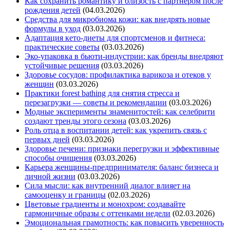
Как сохранить романтику и близость с партнером после
рождения детей
(04.03.2026)
Средства для микробиома кожи: как внедрять новые
формулы в уход
(03.03.2026)
Адаптация кето-диеты для спортсменов и фитнеса:
практические советы
(03.03.2026)
Эко-упаковка в бьюти-индустрии: как бренды внедряют
устойчивые решения
(03.03.2026)
Здоровье сосудов: профилактика варикоза и отеков у
женщин
(03.03.2026)
Практики forest bathing для снятия стресса и
перезагрузки — советы и рекомендации
(03.03.2026)
Модные эксперименты знаменитостей: как селебрити
создают тренды этого сезона
(03.03.2026)
Роль отца в воспитании детей: как укрепить связь с
первых дней
(03.03.2026)
Здоровье печени: признаки перегрузки и эффективные
способы очищения
(03.03.2026)
Карьерa женщины-предпринимателя: баланс бизнеса и
личной жизни
(03.03.2026)
Сила мысли: как внутренний диалог влияет на
самооценку и границы
(02.03.2026)
Цветовые градиенты и монохром: создавайте
гармоничные образы с оттенками недели
(02.03.2026)
Эмоциональная грамотность: как повысить уверенность