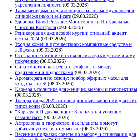
укрепления личности
(09.03.2026)
Тайм-менеджмент для женщин: баланс между карьерой,
личной жизнью и self-care
(09.03.2026)
Здоровье Blood Pressure: Мониторинг и Натуральные
Способы Контроля
(09.03.2026)
Реинкарнация джинсовой куртки: стильный акцент
весны 2024
(09.03.2026)
Уход за кожей в путешествиях: компактные средства и
лайфхаки
(09.03.2026)
Осознанное питание и психология: путь к устойчивому
похудению
(08.03.2026)
Сила эмпатии: как решать конфликты между
родителями и подростками
(08.03.2026)
Ароматерапия по сезону: подбор эфирных масел для
ухода за кожей
(08.03.2026)
Карьера в политике для женщин: вызовы и перспективы
(08.03.2026)
Тренды ухода 2025: инновационные сыворотки для всех
типов кожи
(08.03.2026)
"Карьера в IT для женщин: Как начать и успешно
развиваться"
(06.03.2026)
Астрология и творчество: как планеты помогут
добиться успеха в этом месяце
(06.03.2026)
Весенние пиджаки: советы по выбору и стилизации для
любого образа
(06.03.2026)