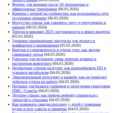
Фитнес для женщин после 50: безопасные и
эффективные тренировки
(06.03.2026)
Карьера с опорой на сообщества: как использовать сети
поддержки женщин
(06.03.2026)
Искусство отказа: как говорить «нет» и преуспевать в
карьере
(06.03.2026)
Тренды в макияже 2025: натуральность и яркие акценты
(05.03.2026)
Здоровье пищеварения: продукты для легкого и
комфортного пищеварения
(05.03.2026)
Винтаж и современность в одном луке: как звезды
совмещают эпохи
(04.03.2026)
Гороскоп для питомцев: связь энергии хозяина и
настроения животного
(04.03.2026)
Необычные специи на кухне: как разнообразить ПП и
ускорить метаболизм
(04.03.2026)
Эмоциональный интеллект в карьере: как он помогает
добиться успеха на работе
(04.03.2026)
Питание для баланса гормонов и облегчения симптомов
ПМС | Советы
(04.03.2026)
Детские страхи: как помочь ребенку справиться с
тревогой и страхами
(04.03.2026)
Как развивать самодисциплину у детей с помощью
рутин и игр: советы и примеры
(04.03.2026)