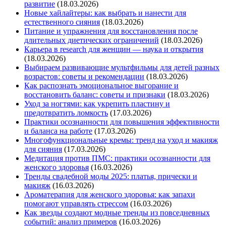
развитие
(18.03.2026)
Новые хайлайтеры: как выбрать и нанести для
естественного сияния
(18.03.2026)
Питание и упражнения для восстановления после
длительных диетических ограничений
(18.03.2026)
Карьера в research для женщин — наука и открытия
(18.03.2026)
Выбираем развивающие мультфильмы для детей разных
возрастов: советы и рекомендации
(18.03.2026)
Как распознать эмоциональное выгорание и
восстановить баланс: советы и признаки
(18.03.2026)
Уход за ногтями: как укрепить пластину и
предотвратить ломкость
(17.03.2026)
Практики осознанности для повышения эффективности
и баланса на работе
(17.03.2026)
Многофункциональные кремы: тренд на уход и макияж
для сияния
(17.03.2026)
Медитация против ПМС: практики осознанности для
женского здоровья
(16.03.2026)
Тренды свадебной моды 2025: платья, прически и
макияж
(16.03.2026)
Ароматерапия для женского здоровья: как запахи
помогают управлять стрессом
(16.03.2026)
Как звезды создают модные тренды из повседневных
событий: анализ примеров
(16.03.2026)