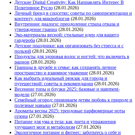
Детские Digital Creativity: Как Направлять Интерес В
Позитивное Русло
(28.01.2026)
Личный бренд в соцсетях: советы по самопрезентации и
контенту для микроблогов
(28.01.2026)
Внутренние диалоги: преодоление страха отказа и
утверждение границ
(28.01.2026)
Эко-материалы весной: стильные идеи для вашего
гардероба
(28.01.2026)
Детские праздники: как организовать без стресса и с
пользой
(28.01.2026)
Продукты для здоровья волос и ногтей: что включить в
рацион
(28.01.2026)
Границы в дружбе и семье: как сохранять личное
пространство и взаимное уважение
(28.01.2026)
Как выбрать идеальный рюкзак для города и
путешествий: советы и рекомендации
(28.01.2026)
Весенние топы и блузки 2025: базовые и statement-
модели
(27.01.2026)
Семейный огород: прививаем детям любовь к природе и
полезные навыки
(27.01.2026)
Ароматы весны 2025: трендовые парфюмерные ноты
сезона
(27.01.2026)
Питание для ума и тела: как диета и упражнения
улучшают мозг и метаболизм
(27.01.2026)
Экологичное питание и фитнес: заботьтесь о себе и