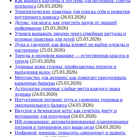
Как выбрать картины и постеры для интерьера: советы
психолога
(26.03.2026)
Терапевтические практики для поиска себя и развития
внутреннего компаса
(26.03.2026)
Детокс для мозга: как очистить разум от лишней
информации
(25.03.2026)
Учимся выражать эмоции через семейные ритуалы и
игровые практики для детей
(25.03.2026)
Луна и гардероб: как фазы влияют на выбор одежды и
настроение
(25.03.2026)
Тренды в нюдовом макияже — естественная красота в
тренде
(25.03.2026)
Здоровье кожи головы: профилактика перхоти и
выпадения волос
(25.03.2026)
Менторство для женщин: как помогает преодолевать
карьерные барьеры
(25.03.2026)
Астрология здоровья: слабые места каждого знака
зодиака
(24.03.2026)
Интуитивное питание: путь к гармонии здоровья и
эмоционального баланса
(24.03.2026)
Вкусное и безопасное кето: как сочетать диету и
мотивацию для похудения
(24.03.2026)
ИИ-помощники: автоматизированные планировщики
питания и тренировок под ваши цели
(24.03.2026)
Цифровой дневник: повысить самооценку и развить