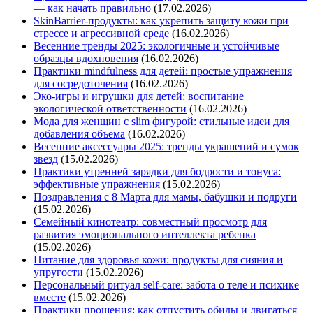
— как начать правильно
(17.02.2026)
SkinBarrier-продукты: как укрепить защиту кожи при
стрессе и агрессивной среде
(16.02.2026)
Весенние тренды 2025: экологичные и устойчивые
образцы вдохновения
(16.02.2026)
Практики mindfulness для детей: простые упражнения
для сосредоточения
(16.02.2026)
Эко-игры и игрушки для детей: воспитание
экологической ответственности
(16.02.2026)
Мода для женщин с slim фигурой: стильные идеи для
добавления объема
(16.02.2026)
Весенние аксессуары 2025: тренды украшений и сумок
звезд
(15.02.2026)
Практики утренней зарядки для бодрости и тонуса:
эффективные упражнения
(15.02.2026)
Поздравления с 8 Марта для мамы, бабушки и подруги
(15.02.2026)
Семейный кинотеатр: совместный просмотр для
развития эмоционального интеллекта ребенка
(15.02.2026)
Питание для здоровья кожи: продукты для сияния и
упругости
(15.02.2026)
Персональный ритуал self-care: забота о теле и психике
вместе
(15.02.2026)
Практики прощения: как отпустить обиды и двигаться