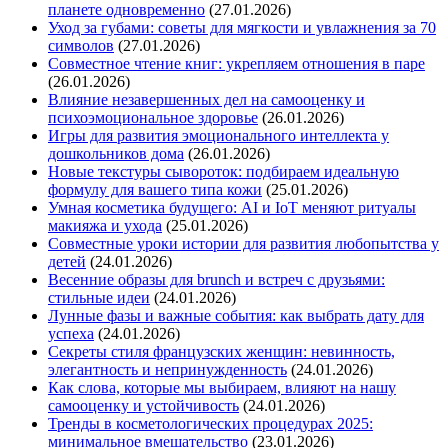
планете одновременно
(27.01.2026)
Уход за губами: советы для мягкости и увлажнения за 70
символов
(27.01.2026)
Совместное чтение книг: укрепляем отношения в паре
(26.01.2026)
Влияние незавершенных дел на самооценку и
психоэмоциональное здоровье
(26.01.2026)
Игры для развития эмоционального интеллекта у
дошкольников дома
(26.01.2026)
Новые текстуры сывороток: подбираем идеальную
формулу для вашего типа кожи
(25.01.2026)
Умная косметика будущего: AI и IoT меняют ритуалы
макияжа и ухода
(25.01.2026)
Совместные уроки истории для развития любопытства у
детей
(24.01.2026)
Весенние образы для brunch и встреч с друзьями:
стильные идеи
(24.01.2026)
Лунные фазы и важные события: как выбрать дату для
успеха
(24.01.2026)
Секреты стиля французских женщин: невинность,
элегантность и непринужденность
(24.01.2026)
Как слова, которые мы выбираем, влияют на нашу
самооценку и устойчивость
(24.01.2026)
Тренды в косметологических процедурах 2025:
минимальное вмешательство
(23.01.2026)