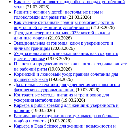
Как звезды обновляют гардеробы в трендах устойчивой
моды
(21.03.2026)
Развитие логики у детей: настольные игры и
головоломки для развития
(21.03.2026)
Как умение отстаивать границы помогает достичь
внутренней гармонии и устойчивости
(21.03.2026)
Тренды в вечерних платьях 2025: коктейльные и
длинные модели
(21.03.2026)
Эмоциональная автономия: ключ к уверенности и
личным границам
(20.03.2026)
Уход за волосами после окрашивания: как сохранить
цвет и здоровье
(19.03.2026)
Планеты и продуктивность: как ваш знак зодиака влияет
на рабочий ритм
(19.03.2026)
Корейский и люксовый уход: правила сочетания для
лучшего эффекта
(19.03.2026)
Дыхательные техники для укрепления ментального и
физического здоровья женщин
(19.03.2026)
Контрастные методы питания и тренировок для
ускорения метаболизма
(19.03.2026)
Карьера в public speaking для женщин: уверенность и
влияние
(19.03.2026)
Развивающие игрушки по типу характера ребенка —
подбор и советы
(19.03.2026)
Карьера в Data Science для женщин: возможности и