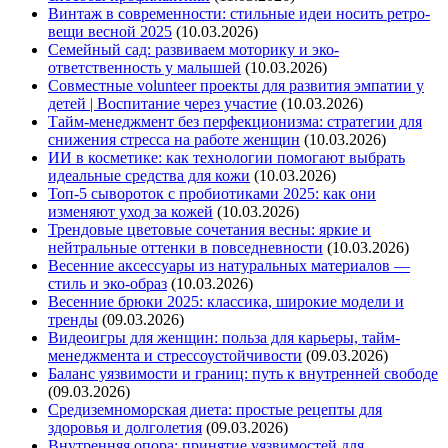
Винтаж в современности: стильные идеи носить ретро-
вещи весной 2025
(10.03.2026)
Семейный сад: развиваем моторику и эко-
ответственность у малышей
(10.03.2026)
Совместные volunteer проекты для развития эмпатии у
детей | Воспитание через участие
(10.03.2026)
Тайм-менеджмент без перфекционизма: стратегии для
снижения стресса на работе женщин
(10.03.2026)
ИИ в косметике: как технологии помогают выбрать
идеальные средства для кожи
(10.03.2026)
Топ-5 сывороток с пробиотиками 2025: как они
изменяют уход за кожей
(10.03.2026)
Трендовые цветовые сочетания весны: яркие и
нейтральные оттенки в повседневности
(10.03.2026)
Весенние аксессуары из натуральных материалов —
стиль и эко-образ
(10.03.2026)
Весенние брюки 2025: классика, широкие модели и
тренды
(09.03.2026)
Видеоигры для женщин: польза для карьеры, тайм-
менеджмента и стрессоустойчивости
(09.03.2026)
Баланс уязвимости и границ: путь к внутренней свободе
(09.03.2026)
Средиземноморская диета: простые рецепты для
здоровья и долголетия
(09.03.2026)
Внутренняя опора: принятие уязвимостей для