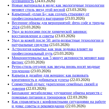
осознанность
(24.03.2026)
Новые материалы в моде: как экологичные технологии
меняют стиль звезд этой весной
(23.03.2026)
Карьерный «план Б»: как создать страховку от
профессионального выгорания
(23.03.2026)
Весенние образы для мероприятий: dress code и тренды
2024
(23.03.2026)
Уход за волосами после химической завивки:
восстановление и советы
(23.03.2026)
Уход за кожей после 50: анти-возрастные технологии и
натуральные средства
(23.03.2026)
Астрология карьеры: как знак зодиака влияет на
профессиональный путь
(23.03.2026)
Микроинтервалы: как 5 минут активности меняют ваш
фитнес
(23.03.2026)
Ретро-стиль сегодня: как звезды вновь носят модные
тенденции
(23.03.2026)
Карьера в дизайне для женщин: как развивать
креативность и добиваться успеха
(22.03.2026)
Совместный отдых: укрепление семейных связей и
доверия
(22.03.2026)
Биохакинг метаболизма: улучшение обмена веществ с
помощью питания и тренировок
(22.03.2026)
Как справляться с конфликтными ситуациями на работе
и дома: советы и рекомендации
(22.03.2026)