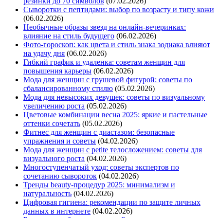
резинки до 70 символов
(07.02.2026)
Сыворотки с пептидами: выбор по возрасту и типу кожи
(06.02.2026)
Необычные образы звезд на онлайн-вечеринках:
влияние на стиль будущего
(06.02.2026)
Фото-гороскоп: как цвета и стиль знака зодиака влияют
на удачу дня
(06.02.2026)
Гибкий график и удаленка: советам женщин для
повышения карьеры
(06.02.2026)
Мода для женщин с грушевой фигурой: советы по
сбалансированному стилю
(05.02.2026)
Мода для невысоких девушек: советы по визуальному
увеличению роста
(05.02.2026)
Цветовые комбинации весна 2025: яркие и пастельные
оттенки сочетать
(05.02.2026)
Фитнес для женщин с диастазом: безопасные
упражнения и советы
(04.02.2026)
Мода для женщин с petite телосложением: советы для
визуального роста
(04.02.2026)
Многоступенчатый уход: советы экспертов по
сочетанию сывороток
(04.02.2026)
Тренды beauty-процедур 2025: минимализм и
натуральность
(04.02.2026)
Цифровая гигиена: рекомендации по защите личных
данных в интернете
(04.02.2026)