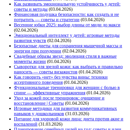
Как развивать эмоциональную устойчивость у детей:
советы и методы
(03.04.2026)
Финансовая подушка безопасности: как создать и не
потратить — советы и стратегии
(03.04.2026)
Весенние юбки 2025: выбор длины от миди до макси
(02.04.2026)
Эмоциональный интеллект у детей: игровые методы
развития чувств
(02.04.2026)
Безопасные диеты для сохранения мышечной массы и
энергии при похудении
(02.04.2026)
Свадебные образы звезд: эволюция стиля в важные
моменты жизни
(01.04.2026)
Сыворотки для зрелой кожи: как выбрать и правильно
наносить — советы визажистов
(01.04.2026)
Как говорить «нет» без чувства вины: техники
ассертивного поведения
(01.04.2026)
Функциональные тренировки для женщин с болью в
спине — эффективные упражнения
(01.04.2026)
Уход за кожей после тренировок: очищение и
восстановление | Советы
(01.04.2026)
Игровые методики для развития коммуникативных
навыков у дошкольников
(31.03.2026)
Питание для здоровой кожи лица: диета против акне и
воспалений
(31.03.2026)
Планирование семейных целей на год: советы и идеи