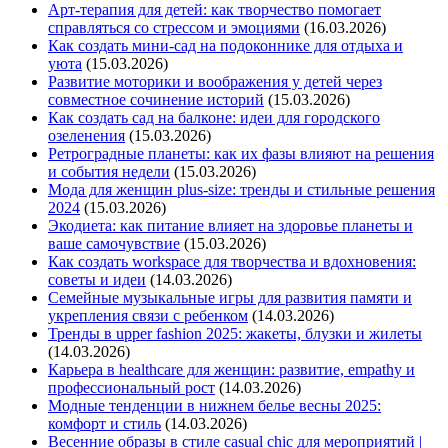
Арт-терапия для детей: как творчество помогает
справляться со стрессом и эмоциями
(16.03.2026)
Как создать мини-сад на подоконнике для отдыха и
уюта
(15.03.2026)
Развитие моторики и воображения у детей через
совместное сочинение историй
(15.03.2026)
Как создать сад на балконе: идеи для городского
озеленения
(15.03.2026)
Ретроградные планеты: как их фазы влияют на решения
и события недели
(15.03.2026)
Мода для женщин plus-size: тренды и стильные решения
2024
(15.03.2026)
Экодиета: как питание влияет на здоровье планеты и
ваше самочувствие
(15.03.2026)
Как создать workspace для творчества и вдохновения:
советы и идеи
(14.03.2026)
Семейные музыкальные игры для развития памяти и
укрепления связи с ребенком
(14.03.2026)
Тренды в upper fashion 2025: жакеты, блузки и жилеты
(14.03.2026)
Карьера в healthcare для женщин: развитие, empathy и
профессиональный рост
(14.03.2026)
Модные тенденции в нижнем белье весны 2025:
комфорт и стиль
(14.03.2026)
Весенние образы в стиле casual chic для мероприятий |