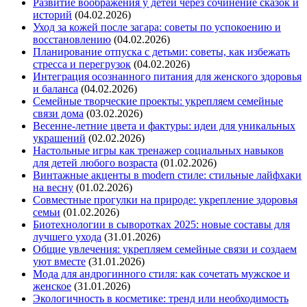
Развитие воображения у детей через сочинение сказок и
историй
(04.02.2026)
Уход за кожей после загара: советы по успокоению и
восстановлению
(04.02.2026)
Планирование отпуска с детьми: советы, как избежать
стресса и перегрузок
(04.02.2026)
Интеграция осознанного питания для женского здоровья
и баланса
(04.02.2026)
Семейные творческие проекты: укрепляем семейные
связи дома
(03.02.2026)
Весенне-летние цвета и фактуры: идеи для уникальных
украшений
(02.02.2026)
Настольные игры как тренажер социальных навыков
для детей любого возраста
(01.02.2026)
Винтажные акценты в modern стиле: стильные лайфхаки
на весну
(01.02.2026)
Совместные прогулки на природе: укрепление здоровья
семьи
(01.02.2026)
Биотехнологии в сыворотках 2025: новые составы для
лучшего ухода
(31.01.2026)
Общие увлечения: укрепляем семейные связи и создаем
уют вместе
(31.01.2026)
Мода для андрогинного стиля: как сочетать мужское и
женское
(31.01.2026)
Экологичность в косметике: тренд или необходимость