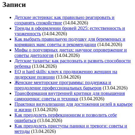
Записи
Детские истерики: как правильно реагировать и
сохранять спокойствие
(14.04.2026)
Тренды в оформлении бровей 2025: естественность и
ухоженность
(14.04.2026)
Как выбрать правильную подушку для беременных и
кормящих мам: советы и рекомендации
(14.04.2026)
Мифы о популярных диетах: научное опровержение и
советы диетологов
(14.04.2026)
Детские таланты: как распознать и развить способности
ребенка
(13.04.2026)
EQ и hard skills: ключ к продвижению женщин на
лидерские позиции
(13.04.2026)
Женские менторские программы: поддержка и
преодоление профессиональных барьеров
(13.04.2026)
Трансформация внутренней критики для повышения
самооценки: советы и техники
(13.04.2026)
Практики визуализации для достижения целей в карьере
и жизни
(13.04.2026)
Как преодолеть перфекционизм и позволить себе
ошибаться
(13.04.2026)
Как преодолеть приступы паники и тревоги: советы и
методы
(13.04.2026)