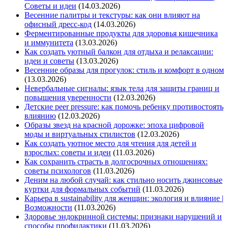
Советы и идеи
(14.03.2026)
Весенние палитры и текстуры: как они влияют на
офисный дресс-код
(14.03.2026)
Ферментированные продукты для здоровья кишечника
и иммунитета
(13.03.2026)
Как создать уютный балкон для отдыха и релаксации:
идеи и советы
(13.03.2026)
Весенние образы для прогулок: стиль и комфорт в одном
(13.03.2026)
Невербальные сигналы: язык тела для защиты границ и
повышения уверенности
(12.03.2026)
Детские peer pressure: как помочь ребенку противостоять
влиянию
(12.03.2026)
Образы звезд на красной дорожке: эпоха цифровой
моды и виртуальных стилистов
(12.03.2026)
Как создать уютное место для чтения для детей и
взрослых: советы и идеи
(11.03.2026)
Как сохранить страсть в долгосрочных отношениях:
советы психологов
(11.03.2026)
Деним на любой случай: как стильно носить джинсовые
куртки для формальных событий
(11.03.2026)
Карьера в sustainability для женщин: экология и влияние |
Возможности
(11.03.2026)
Здоровье эндокринной системы: признаки нарушений и
способы профилактики
(11.03.2026)