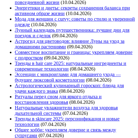
повседневной жизни
(10.04.2026)
Энергетики и диеты: секреты сохранения баланса при
активном образе жизни
(10.04.2026)
Мода для женщин с curvy: советы по стилю и уверенной
одежде
(10.04.2026)
Лунный календарь путешественника: лучшие дни для
поездок и сделок
(09.04.2026)
Астрогид для цветоводов: влияниe Луны на уход за
домашними растениями
(09.04.2026)
Совместное воспитание и границы: укрепляем доверие
с подростком
(09.04.2026)
Тренды в hair care 2025: натуральные ингредиенты и
современные технологии
(08.04.2026)
Эссенции с микроиглами для домашнего ухода —
будущее люксовой косметологии
(08.04.2026)
Астрологический кулинарный гороскоп: блюда для
удачи каждого знака
(08.04.2026)
Ритуалы перед сном для яркого отдыха и
восстановления здоровья
(08.04.2026)
Натуральные увлажнители воздуха для здоровья
дыхательной системы
(07.04.2026)
Тренды в skincare 2025: персонификация и новые
технологии
(07.04.2026)
Общее хобби: укрепляем доверие и связь между
супругами
(07.04.2026)