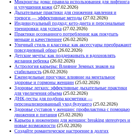
Микроиглы дома: правила использования для лифтинга
и улучшения кожи
(27.02.2026)
Дыхательные практики для снижения давления и
тревоги — эффективные методы
(27.02.2026)
Индивидуальный подход: кето-диета и персональные
тренировки для успеха
(27.02.2026)
Практики осознанного потребления: как покупать
меньше и качественнее
(26.02.2026)
Уличный стиль и классика: как аксессуары преображают
повседневный образ
(26.02.2026)
Детские мечты: как поддерживать и вдохновлять
желания ребенка
(26.02.2026)
Астрология карьеры: Влияние Земных знаков на
стабильность
(26.02.2026)
Еженедельные прогулки: влияние на ментальное
здоровье и гормоны женщин
(25.02.2026)
Здоровье легких: эффективные дыхательные практики
для увеличения объема
(25.02.2026)
ДНК-тесты для подбора косметики —
персонализированный уход будущего
(25.02.2026)
Здоровье суставов у женщин: профилактика с помощью
движения и питания
(25.02.2026)
Карьера в инженерии для женщин: breaking stereotypes и
новые возможности
(25.02.2026)
Создайте романтическое настроение в долгих