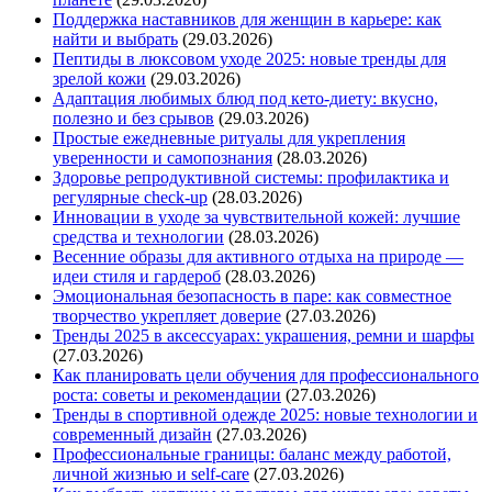
Поддержка наставников для женщин в карьере: как
найти и выбрать
(29.03.2026)
Пептиды в люксовом уходе 2025: новые тренды для
зрелой кожи
(29.03.2026)
Адаптация любимых блюд под кето-диету: вкусно,
полезно и без срывов
(29.03.2026)
Простые ежедневные ритуалы для укрепления
уверенности и самопознания
(28.03.2026)
Здоровье репродуктивной системы: профилактика и
регулярные check-up
(28.03.2026)
Инновации в уходе за чувствительной кожей: лучшие
средства и технологии
(28.03.2026)
Весенние образы для активного отдыха на природе —
идеи стиля и гардероб
(28.03.2026)
Эмоциональная безопасность в паре: как совместное
творчество укрепляет доверие
(27.03.2026)
Тренды 2025 в аксессуарах: украшения, ремни и шарфы
(27.03.2026)
Как планировать цели обучения для профессионального
роста: советы и рекомендации
(27.03.2026)
Тренды в спортивной одежде 2025: новые технологии и
современный дизайн
(27.03.2026)
Профессиональные границы: баланс между работой,
личной жизнью и self-care
(27.03.2026)