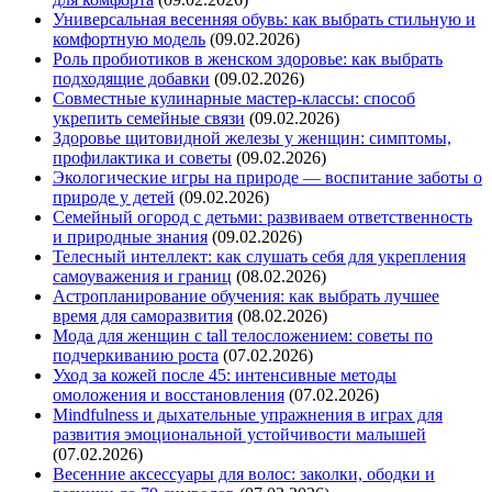
Универсальная весенняя обувь: как выбрать стильную и
комфортную модель
(09.02.2026)
Роль пробиотиков в женском здоровье: как выбрать
подходящие добавки
(09.02.2026)
Совместные кулинарные мастер-классы: способ
укрепить семейные связи
(09.02.2026)
Здоровье щитовидной железы у женщин: симптомы,
профилактика и советы
(09.02.2026)
Экологические игры на природе — воспитание заботы о
природе у детей
(09.02.2026)
Семейный огород с детьми: развиваем ответственность
и природные знания
(09.02.2026)
Телесный интеллект: как слушать себя для укрепления
самоуважения и границ
(08.02.2026)
Астропланирование обучения: как выбрать лучшее
время для саморазвития
(08.02.2026)
Мода для женщин с tall телосложением: советы по
подчеркиванию роста
(07.02.2026)
Уход за кожей после 45: интенсивные методы
омоложения и восстановления
(07.02.2026)
Mindfulness и дыхательные упражнения в играх для
развития эмоциональной устойчивости малышей
(07.02.2026)
Весенние аксессуары для волос: заколки, ободки и