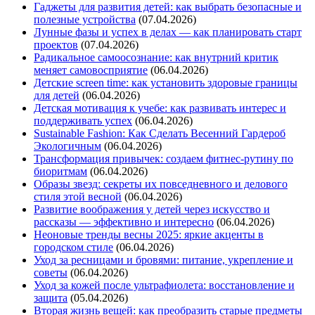
Гаджеты для развития детей: как выбрать безопасные и
полезные устройства
(07.04.2026)
Лунные фазы и успех в делах — как планировать старт
проектов
(07.04.2026)
Радикальное самоосознание: как внутрний критик
меняет самовосприятие
(06.04.2026)
Детские screen time: как установить здоровые границы
для детей
(06.04.2026)
Детская мотивация к учебе: как развивать интерес и
поддерживать успех
(06.04.2026)
Sustainable Fashion: Как Сделать Весенний Гардероб
Экологичным
(06.04.2026)
Трансформация привычек: создаем фитнес-рутину по
биоритмам
(06.04.2026)
Образы звезд: секреты их повседневного и делового
стиля этой весной
(06.04.2026)
Развитие воображения у детей через искусство и
рассказы — эффективно и интересно
(06.04.2026)
Неоновые тренды весны 2025: яркие акценты в
городском стиле
(06.04.2026)
Уход за ресницами и бровями: питание, укрепление и
советы
(06.04.2026)
Уход за кожей после ультрафиолета: восстановление и
защита
(05.04.2026)
Вторая жизнь вещей: как преобразить старые предметы