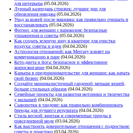
для интерьера
(05.04.2026)
Лунный календарь стрижек: лучшие дни для
обновления имиджа
(05.04.2026)
Уход за кожей после макияжа: как правильно очищать и
восстанавливать
(05.04.2026)
Фитнес для женщин с варикозом: безопасные
упражнения и советы
(05.04.2026)
Как создать зеленую зону в квартире для очистки
воздуха: советы и идеи
(04.04.2026)
Астрология отношений: как Mercury влияет на
коммуникацию в паре
(04.04.2026)
Кето-диета и йога: безопасное и эффективное
жиросжигание
(04.04.2026)
Карьера в предпринимательстве для женщин: как начать
свой бизнес
(04.04.2026)
Создайте минималистичный гардероб: меньше вещей,
больше стильных образов
(04.04.2026)
Семейные проекты для развития моторики и творчества
у малышей
(04.04.2026)
Сыворотки в тандеме: как правильно комбинировать
бренды для лучшего результата
(04.04.2026)
Стиль весной: винтаж и современные тренды в
повседневной моде
(03.04.2026)
Как выстроить доверительные отношения с подростком:
советы и практики
(03.04.2026)