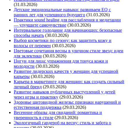
(31.03.2026)
Детские эмоциональные навыки: развиваем EQ с
ранних лет для успешного будущего
(31.03.2026)
Практики sound healing для расслабления и медитации
— улучшите самочувствие
(30.03.2026)
Интервальное голодание для начинающих: безопасные
способы начать
(30.03.2026)
Выбор косметики по сезону: как защитить кожу и
волосы от перемен
(30.03.2026)
Цветовые сочетания весны в уличном стиле звезд: идеи
для эклектики
(30.03.2026)
Цигун для лица: упражнения для тонуса кожи и
молодости
(30.03.2026)
Развитие лидерских качеств у женщин для успешной
карьеры
(30.03.2026)
Карьера в маркетинге для женщин: как создать сильный
личный бренд
(29.03.2026)
Развитие навыков публичных выступлений у детей
через игры и практику
(29.03.2026)
Здоровье щитовидной железы: признаки нарушений и
естественная поддержка
(29.03.2026)
Весенние образы для свиданий: романтика и
уверенность в стиле
(29.03.2026)
Экологичный гардероб на весну: стиль и забота о
планете
(29.03.2026)