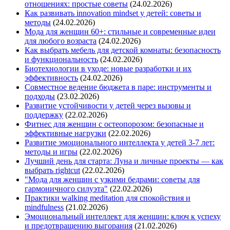
отношениях: простые советы
(24.02.2026)
Как развивать innovation mindset у детей: советы и
методы
(24.02.2026)
Мода для женщин 60+: стильные и современные идеи
для любого возраста
(24.02.2026)
Как выбрать мебель для детской комнаты: безопасность
и функциональность
(24.02.2026)
Биотехнологии в уходе: новые разработки и их
эффективность
(24.02.2026)
Совместное ведение бюджета в паре: инструменты и
подходы
(23.02.2026)
Развитие устойчивости у детей через вызовы и
поддержку
(22.02.2026)
Фитнес для женщин с остеопорозом: безопасные и
эффективные нагрузки
(22.02.2026)
Развитие эмоционального интеллекта у детей 3-7 лет:
методы и игры
(22.02.2026)
Лучший день для старта: Луна и личные проекты — как
выбрать rightcut
(22.02.2026)
"Мода для женщин с узкими бедрами: советы для
гармоничного силуэта"
(22.02.2026)
Практики walking meditation для спокойствия и
mindfulness
(21.02.2026)
Эмоциональный интеллект для женщин: ключ к успеху
и предотвращению выгорания
(21.02.2026)