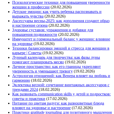
Психологические техники для повышения уверенности
женщин в профессии
(20.02.2026)
Детские эмоции: как учить ребенка распознавать и
выражать чувства
(20.02.2026)
Аксессуары весны-2025: как дополнения создают образ
и настроение сезона
(20.02.2026)
Здоровье суставов: упражнения и добавки для
повышения подвижности
(20.02.2026)
Иммунитет и гормональный баланс у женщин: влияние
на здоровье
(19.02.2026)
Техники балансировки эмоций и стресса для женщин в
карьере | Советы
(19.02.2026)
Лунный календарь для творчества: как фазы луны
помогают планировать месяц
(19.02.2026)
Личное пространство: как его границы укрепляют
уверенность и уменьшают тревогу
(19.02.2026)
Астрология отношений: как Венера влияет на любовь и
гармонию
(18.02.2026)
Эклектика весной: сочетание винтажных аксессуаров с
трендами 2024
(18.02.2026)
Как развивать communication skills у детей и подростков:
советы и практики
(17.02.2026)
Питание по цветам радуги: как разноцветные блюда
влияют на здоровье и настроение
(17.02.2026)
Практики gratitude journaling для позитивного мышления