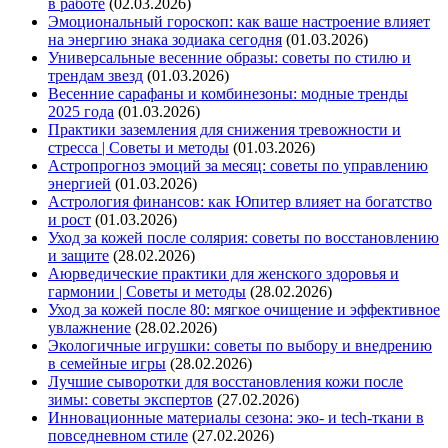
в работе
(02.03.2026)
Эмоциональный гороскоп: как ваше настроение влияет
на энергию знака зодиака сегодня
(01.03.2026)
Универсальные весенние образы: советы по стилю и
трендам звезд
(01.03.2026)
Весенние сарафаны и комбинезоны: модные тренды
2025 года
(01.03.2026)
Практики заземления для снижения тревожности и
стресса | Советы и методы
(01.03.2026)
Астропрогноз эмоций за месяц: советы по управлению
энергией
(01.03.2026)
Астрология финансов: как Юпитер влияет на богатство
и рост
(01.03.2026)
Уход за кожей после солярия: советы по восстановлению
и защите
(28.02.2026)
Аюрведические практики для женского здоровья и
гармонии | Советы и методы
(28.02.2026)
Уход за кожей после 80: мягкое очищение и эффективное
увлажнение
(28.02.2026)
Экологичные игрушки: советы по выбору и внедрению
в семейные игры
(28.02.2026)
Лучшие сыворотки для восстановления кожи после
зимы: советы экспертов
(27.02.2026)
Инновационные материалы сезона: эко- и tech-ткани в
повседневном стиле
(27.02.2026)