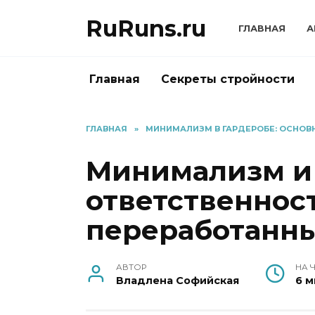
Перейти
RuRuns.ru
к
ГЛАВНАЯ
А
содержанию
Главная
Секреты стройности
ГЛАВНАЯ
»
МИНИМАЛИЗМ В ГАРДЕРОБЕ: ОСНОВ
Минимализм и 
ответственнос
переработанн
АВТОР
НА 
Владлена Софийская
6 м