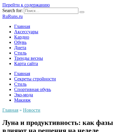
Перейти к содержанию
Search for:
RuRuns.ru
Главная
Аксессуары
Кардио
Обувь
Диета
Стиль
Тренды весны
Карта сайта
Главная
Секреты стройности
Стиль
Спортивная обувь
Эко-мода
Макияж
Главная
»
Новости
Луна и продуктивность: как фазы
влияют на решения на неделе