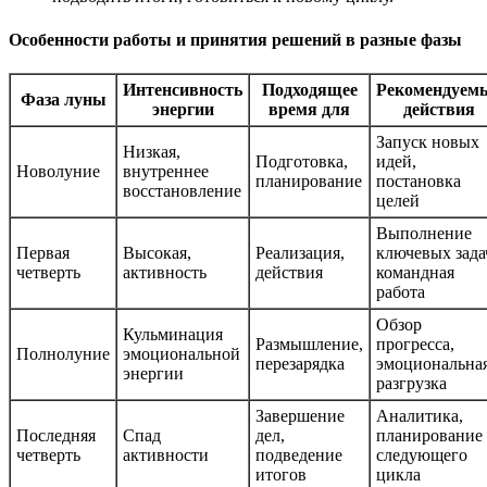
Особенности работы и принятия решений в разные фазы
Интенсивность
Подходящее
Рекомендуем
Фаза луны
энергии
время для
действия
Запуск новых
Низкая,
Подготовка,
идей,
Новолуние
внутреннее
планирование
постановка
восстановление
целей
Выполнение
Первая
Высокая,
Реализация,
ключевых зада
четверть
активность
действия
командная
работа
Обзор
Кульминация
Размышление,
прогресса,
Полнолуние
эмоциональной
перезарядка
эмоциональна
энергии
разгрузка
Завершение
Аналитика,
Последняя
Спад
дел,
планирование
четверть
активности
подведение
следующего
итогов
цикла