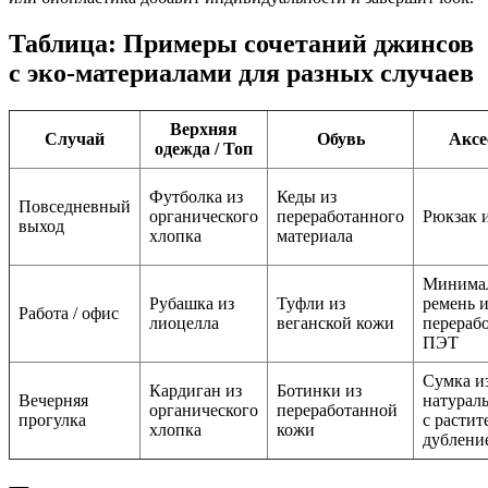
Таблица: Примеры сочетаний джинсов
с эко-материалами для разных случаев
Верхняя
Случай
Обувь
Аксе
одежда / Топ
Футболка из
Кеды из
Повседневный
органического
переработанного
Рюкзак 
выход
хлопка
материала
Минима
Рубашка из
Туфли из
ремень и
Работа / офис
лиоцелла
веганской кожи
перераб
ПЭТ
Сумка и
Кардиган из
Ботинки из
Вечерняя
натурал
органического
переработанной
прогулка
с расти
хлопка
кожи
дублени