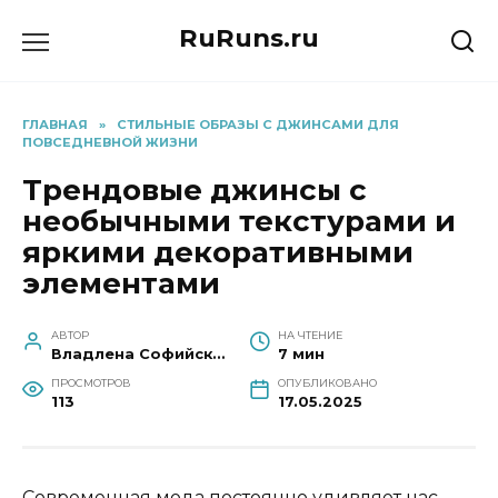
Перейти
RuRuns.ru
к
содержанию
ГЛАВНАЯ
»
СТИЛЬНЫЕ ОБРАЗЫ С ДЖИНСАМИ ДЛЯ
ПОВСЕДНЕВНОЙ ЖИЗНИ
Трендовые джинсы с
необычными текстурами и
яркими декоративными
элементами
АВТОР
НА ЧТЕНИЕ
Владлена Софийская
7 мин
ПРОСМОТРОВ
ОПУБЛИКОВАНО
113
17.05.2025
Современная мода постоянно удивляет нас