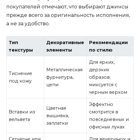
покупателей отмечают, что выбирают джинсы
прежде всего за оригинальность исполнения,
а не за удобство.
Тип
Декоративные
Рекомендации
текстуры
элементы
по стилю
Для ярких,
Металлическая
дерзких
Тиснение
фурнитура,
образов;
под кожу
цепи
миксуется с
черным верхом
Эффектно
Цветная
Вставки из
смотрится в
вышивка,
вельвета
повседневных и
заплатки
офисных луках
Сетчатые или
Для вечеринок и