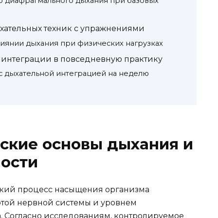
 диафрагмального дыхания при базовых
хательных техник с упражнениями
лиянии дыхания при физических нагрузках
интеграции в повседневную практику
с дыхательной интеграцией на неделю
ские основы дыхания и
ности
еский процесс насыщения организма
ботой нервной системы и уровнем
. Согласно исследованиям, контролируемое