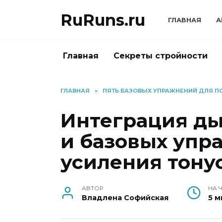
Перейти
RuRuns.ru
к
ГЛАВНАЯ
А
содержанию
Главная
Секреты стройности
ГЛАВНАЯ
»
ПЯТЬ БАЗОВЫХ УПРАЖНЕНИЙ ДЛЯ П
Интеграция ды
и базовых упр
усиления тонус
АВТОР
НА 
Владлена Софийская
5 м