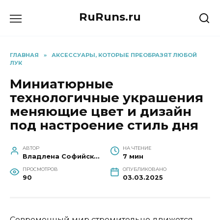
Перейти
RuRuns.ru
к
содержанию
ГЛАВНАЯ
»
АКСЕССУАРЫ, КОТОРЫЕ ПРЕОБРАЗЯТ ЛЮБОЙ
ЛУК
Миниатюрные
технологичные украшения
меняющие цвет и дизайн
под настроение стиль дня
АВТОР
НА ЧТЕНИЕ
Владлена Софийская
7 мин
ПРОСМОТРОВ
ОПУБЛИКОВАНО
90
03.03.2025
Современный мир стремительно движется