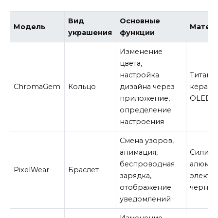
Вид
Основные
Модель
Матер
украшения
функции
Изменение
цвета,
настройка
Титан,
ChromaGem
Кольцо
дизайна через
керами
приложение,
OLED
определение
настроения
Смена узоров,
анимация,
Силико
беспроводная
алюмин
PixelWear
Браслет
зарядка,
электр
отображение
чернил
уведомлений