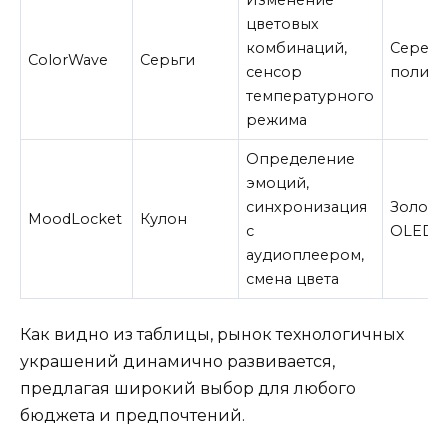
Изменение
цветовых
комбинаций,
Серебр
ColorWave
Серьги
сенсор
полим
температурного
режима
Определение
эмоций,
синхронизация
Золото
MoodLocket
Кулон
с
OLED
аудиоплеером,
смена цвета
Как видно из таблицы, рынок технологичных
украшений динамично развивается,
предлагая широкий выбор для любого
бюджета и предпочтений.