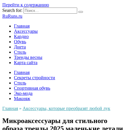
Перейти к содержанию
Search for:
RuRuns.ru
Главная
Аксессуары
Кардио
Обувь
Диета
Стиль
Тренды весны
Карта сайта
Главная
Секреты стройности
Стиль
Спортивная обувь
Эко-мода
Макияж
Главная
»
Аксессуары, которые преобразят любой лук
Микроаксессуары для стильного
образа тренды 2025 маленькие детали