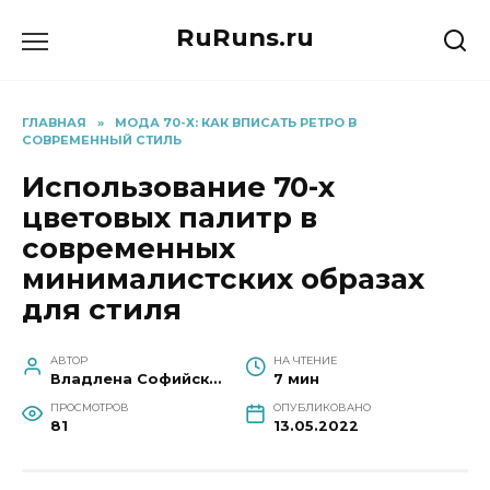
Перейти
RuRuns.ru
к
содержанию
ГЛАВНАЯ
»
МОДА 70-Х: КАК ВПИСАТЬ РЕТРО В
СОВРЕМЕННЫЙ СТИЛЬ
Использование 70-х
цветовых палитр в
современных
минималистских образах
для стиля
АВТОР
НА ЧТЕНИЕ
Владлена Софийская
7 мин
ПРОСМОТРОВ
ОПУБЛИКОВАНО
81
13.05.2022