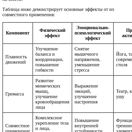
Таблица ниже демонстрирует основные эффекты от их
совместного применения:
Эмоционально-
Физический
Пр
Компонент
психологический
эффект
акти
эффект
Улучшение
Снятие
баланса и
мышечного
Йога, т
Плавность
координации,
напряжения,
соврем
движений
повышение
уменьшение
стиля
гибкости
стресса
Развитие
мимических
Выражение
мышц,
эмоций,
Театр, 
Гримасса
улучшение
улучшение
ушу
кровообращения
настроения
лица
Комплексное
Повышение
Функци
укрепление тела
Совместное
внутренней
тренинг
и лица,
применение
устойчивости,
элемен