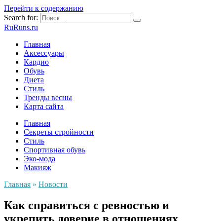
Перейти к содержанию
Search for:
RuRuns.ru
Главная
Аксессуары
Кардио
Обувь
Диета
Стиль
Тренды весны
Карта сайта
Главная
Секреты стройности
Стиль
Спортивная обувь
Эко-мода
Макияж
Главная
»
Новости
Как справиться с ревностью и
укрепить доверие в отношениях