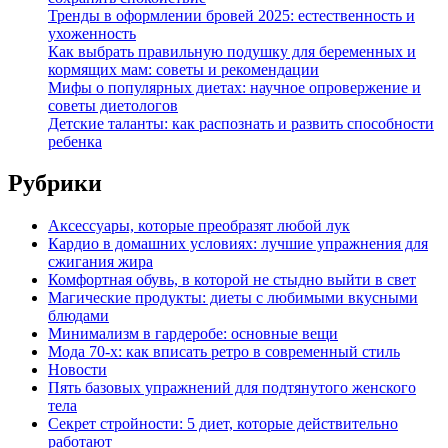
Тренды в оформлении бровей 2025: естественность и
ухоженность
Как выбрать правильную подушку для беременных и
кормящих мам: советы и рекомендации
Мифы о популярных диетах: научное опровержение и
советы диетологов
Детские таланты: как распознать и развить способности
ребенка
Рубрики
Аксессуары, которые преобразят любой лук
Кардио в домашних условиях: лучшие упражнения для
сжигания жира
Комфортная обувь, в которой не стыдно выйти в свет
Магические продукты: диеты с любимыми вкусными
блюдами
Минимализм в гардеробе: основные вещи
Мода 70-х: как вписать ретро в современный стиль
Новости
Пять базовых упражнений для подтянутого женского
тела
Секрет стройности: 5 диет, которые действительно
работают