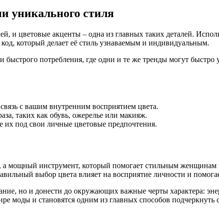
ии уникального стиля
, и цветовые акценты – одна из главных таких деталей. Исполь
код, который делает её стиль узнаваемым и индивидуальным.
 быстрого потребления, где одни и те же тренды могут быстро у
связь с вашим внутренним восприятием цвета.
за, таких как обувь, ожерелье или макияж.
е их под свои личные цветовые предпочтения.
бе, а мощный инструмент, который помогает стильным женщинам
авильный выбор цвета влияет на восприятие личности и помогае
ание, но и донести до окружающих важные черты характера: энер
ире моды и становятся одним из главных способов подчеркнуть