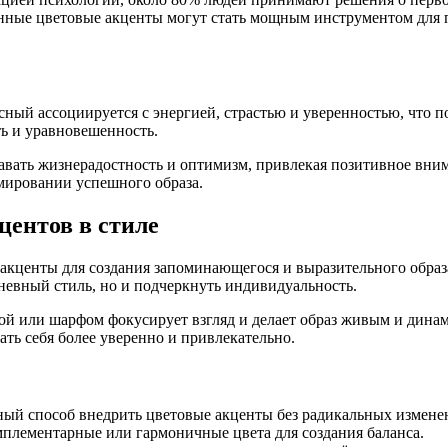
ранные цветовые акценты могут стать мощным инструментом для
сный ассоциируется с энергией, страстью и уверенностью, что 
ть и уравновешенность.
давать жизнерадостность и оптимизм, привлекая позитивное вн
мировании успешного образа.
центов в стиле
кценты для создания запоминающегося и выразительного образа
дневный стиль, но и подчеркнуть индивидуальность.
кой или шарфом фокусирует взгляд и делает образ живым и дин
ть себя более уверенно и привлекательно.
ный способ внедрить цветовые акценты без радикальных измене
плементарные или гармоничные цвета для создания баланса.