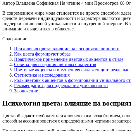
Автор
Владлена Софийская
На чтение
4 мин
Просмотров
68
Оп
В современном мире мода становится не просто способом оде
средств передачи индивидуальности и характера являются цве
подчеркиванию своей уникальности и внутренней энергии. В э
внимание и выделиться в обществе.
Содержание
Психология цвета: влияние на восприятие личности
Как цвета формируют образ
Практическое применение цветовых акцентов в стиле
Советы для создания цветовых акцентов
Цветовые акценты и внутренняя сила женщин: реальные
Статистика и исследования
Роль цветовых акцентов в формировании уникального ст
Рекомендации для поддержания уникальности
Заключение
Психология цвета: влияние на восприя
Цвета обладают глубоким психологическим воздействием, спос
способны ассоциироваться с определёнными чертами характер
По данным исследований, проведённых Американской ассоциац