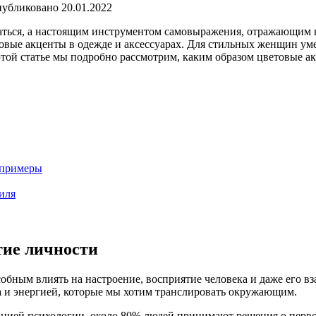
убликовано
20.01.2022
ваться, а настоящим инструментом самовыражения, отражающим
товые акценты в одежде и аксессуарах. Для стильных женщин ум
той статье мы подробно рассмотрим, каким образом цветовые а
 примеры
иля
тие личности
обным влиять на настроение, восприятие человека и даже его в
а и энергией, которые мы хотим транслировать окружающим.
ией психологии, около 80% людей принимают решения о первом