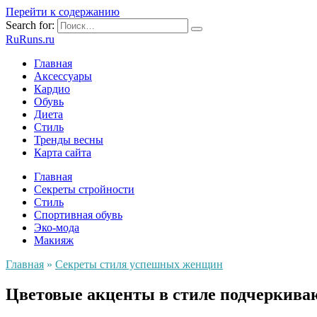
Перейти к содержанию
Search for:
RuRuns.ru
Главная
Аксессуары
Кардио
Обувь
Диета
Стиль
Тренды весны
Карта сайта
Главная
Секреты стройности
Стиль
Спортивная обувь
Эко-мода
Макияж
Главная
»
Секреты стиля успешных женщин
Цветовые акценты в стиле подчеркива