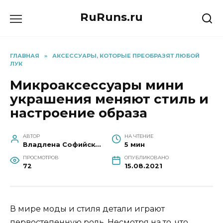
Перейти
RuRuns.ru
к
содержанию
ГЛАВНАЯ
»
АКСЕССУАРЫ, КОТОРЫЕ ПРЕОБРАЗЯТ ЛЮБОЙ
ЛУК
Микроаксессуары мини
украшения меняют стиль и
настроение образа
АВТОР
НА ЧТЕНИЕ
Владлена Софийская
5 мин
ПРОСМОТРОВ
ОПУБЛИКОВАНО
72
15.08.2021
В мире моды и стиля детали играют
первостепенную роль. Несмотря на то, что