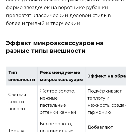
форме звездочек на воротнике рубашки
превратят классический деловой стиль в
более игривый и творческий.
Эффект микроаксессуаров на
разные типы внешности
Тип
Рекомендуемые
Эффект на образ
внешности
микроаксессуары
Жёлтое золото,
Подчёркивают
Светлая
нежные
теплоту и
кожа и
пастельные
нежность, создают
волосы
оттенки камней
гармонию
Белое золото,
Добавляют
Темная
платиноидные