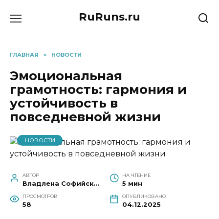
Перейти
RuRuns.ru
к
содержанию
ГЛАВНАЯ
»
НОВОСТИ
Эмоциональная
грамотность: гармония и
устойчивость в
повседневной жизни
НОВОСТИ
АВТОР
НА ЧТЕНИЕ
Владлена Софийская
5 мин
ПРОСМОТРОВ
ОПУБЛИКОВАНО
58
04.12.2025