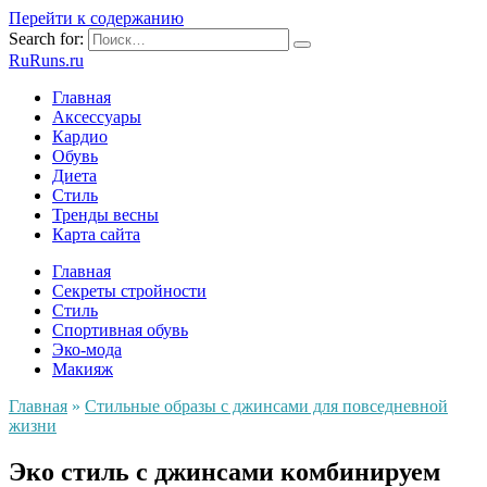
Перейти к содержанию
Search for:
RuRuns.ru
Главная
Аксессуары
Кардио
Обувь
Диета
Стиль
Тренды весны
Карта сайта
Главная
Секреты стройности
Стиль
Спортивная обувь
Эко-мода
Макияж
Главная
»
Стильные образы с джинсами для повседневной
жизни
Эко стиль с джинсами комбинируем