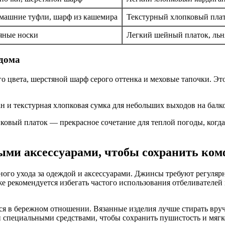
машние туфли, шарф из кашемира
Текстурный хлопковый плато
тяные носки
Легкий шейный платок, льн
дома
цвета, шерстяной шарф серого оттенка и меховые тапочки. Этот
ан и текстурная хлопковая сумка для небольших выходов на балк
ковый платок — прекрасное сочетание для теплой погоды, когд
ыми аксессуарами, чтобы сохранить ком
ьного ухода за одеждой и аксессуарами. Джинсы требуют регуляр
же рекомендуется избегать частого использования отбеливателе
ся в бережном отношении. Вязанные изделия лучше стирать вру
 специальными средствами, чтобы сохранить пушистость и мягк