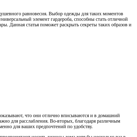
 душевного равновесия. Выбор одежды для таких моментов
 универсальный элемент гардероба, способны стать отличной
ары. Данная статья поможет раскрыть секреты таких образов и
оказывают, что они отлично вписываются и в домашний
важно для расслабления. Во-вторых, благодаря различным
енно для ваших предпочтений по удобству.
 предпочитают носить джинсы дома хотя бы несколько раз в