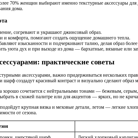
более 70% женщин выбирают именно текстурные аксессуары для 
ания дома.
юта
нение, согревают и украшают джинсовый образ.
и и комфорта, помогают создать ощущение домашнего тепла.
авляют изысканности и подчеркивают талию, делая образ боле
вить уюта дух и при выходе из дома — бархатные, вязаные или з
сессуарами: практические советы
турными аксессуарами, важно придерживаться нескольких прави
 шарф создадут красивый контраст и визуально сделают образ м
са хорошо сочетается с нейтральными тонами — бежевым, серым
брать в схожей палитре или для акцентов — ярких, но не крич
 подойдут крупная вязка и меховые детали, летом — легкие хло
имости от сезона.
езон
апочки, шерстяной шарф
Легкий хлопковый кардиган,