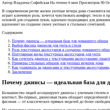
Автор
Владлена Софийская
На чтение
6 мин
Просмотров
90
Оп
В современном ритме жизни уютные вечера дома становятся не
играет ключевую роль: хочется чувствовать комфорт, тепло и 
основой для создания луков, идеально подходящих для домашне
вдохновит на создание своих уютных и стильных сочетаний.
Содержание
Почему джинсы — идеальная база для домашнего образа
Выбор фасона джинсов для уюта и стиля
Роль текстурных аксессуаров в создании домашнего обра
Популярные виды текстурных аксессуаров для уюта
Как сочетать джинсы с текстурными аксессуарами: практ
Примеры стильных образов для уютных вечеров дома
Как ухаживать за джинсами и текстурными аксессуарами,
Заключение
Почему джинсы — идеальная база для 
Большинство людей ассоциируют джинсы с уличным стилем и а
контекст. Во-первых, джинсовая ткань обладает определённой 
фасонам — от классических прямых моделей до более свободны
По статистике опросов, проведенных среди российских потреби