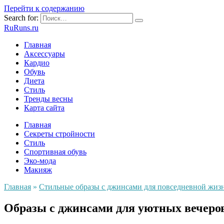
Перейти к содержанию
Search for:
RuRuns.ru
Главная
Аксессуары
Кардио
Обувь
Диета
Стиль
Тренды весны
Карта сайта
Главная
Секреты стройности
Стиль
Спортивная обувь
Эко-мода
Макияж
Главная
»
Стильные образы с джинсами для повседневной жиз
Образы с джинсами для уютных вечеров