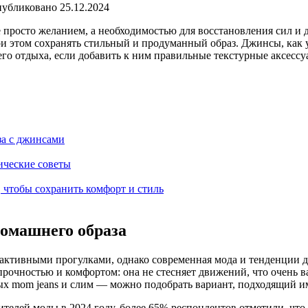
убликовано
25.12.2024
 просто желанием, а необходимостью для восстановления сил и
при этом сохранять стильный и продуманный образ. Джинсы, как
го отдыха, если добавить к ним правильные текстурные аксессу
за с джинсами
ические советы
 чтобы сохранить комфорт и стиль
домашнего образа
ктивными прогулками, однако современная мода и тенденции д
прочностью и комфортом: она не стесняет движений, что очень 
х mom jeans и слим — можно подобрать вариант, подходящий им
телей моды в 2024 году, более 65% респондентов отметили, что