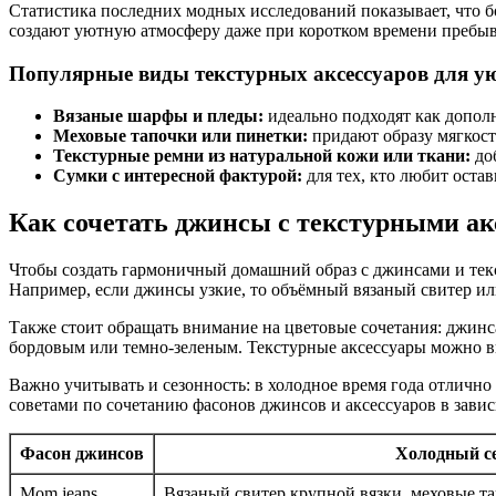
Статистика последних модных исследований показывает, что 
создают уютную атмосферу даже при коротком времени пребыв
Популярные виды текстурных аксессуаров для у
Вязаные шарфы и пледы:
идеально подходят как допол
Меховые тапочки или пинетки:
придают образу мягкост
Текстурные ремни из натуральной кожи или ткани:
доб
Сумки с интересной фактурой:
для тех, кто любит оста
Как сочетать джинсы с текстурными ак
Чтобы создать гармоничный домашний образ с джинсами и текс
Например, если джинсы узкие, то объёмный вязаный свитер или
Также стоит обращать внимание на цветовые сочетания: джин
бордовым или темно-зеленым. Текстурные аксессуары можно вы
Важно учитывать и сезонность: в холодное время года отлично
советами по сочетанию фасонов джинсов и аксессуаров в завис
Фасон джинсов
Холодный с
Mom jeans
Вязаный свитер крупной вязки, меховые т