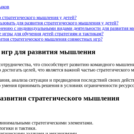
выков
 стратегического мышления у детей?
зовать для развития стратегического мышления у детей?
нению с индивидуальными видами деятельности для развития м
 игры для обучения детей стратегиям и тактикам?
вития стратегического мышления совместных игр?
 игр для развития мышления
отрудничества, что способствует развитию командного мышлени
о достигать целей, что является важной частью стратегического
ания, анализа ситуации и предвидения последствий своих дейс
ю умения принимать решения в условиях ограниченности ресурсо
развития стратегического мышления
 минимальными стратегическими элементами.
логики и тактики.
тегическими задачами и механизмами.