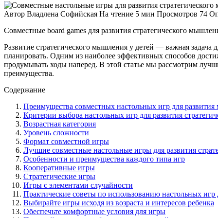
Автор
Владлена Софийская
На чтение
5 мин
Просмотров
74
Оп
Совместные board games для развития стратегического мышлени
Развитие стратегического мышления у детей — важная задача 
планировать. Одним из наиболее эффективных способов достиж
продумывать ходы наперед. В этой статье мы рассмотрим лучш
преимущества.
Содержание
Преимущества совместных настольных игр для развития
Критерии выбора настольных игр для развития стратеги
Возрастная категория
Уровень сложности
Формат совместной игры
Лучшие совместные настольные игры для развития страт
Особенности и преимущества каждого типа игр
Кооперативные игры
Стратегические игры
Игры с элементами случайности
Практические советы по использованию настольных игр
Выбирайте игры исходя из возраста и интересов ребенка
Обеспечьте комфортные условия для игры