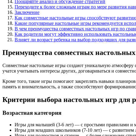
Поощряйте анализ и обсуждение стратегий
Переходите к более сложным играм по мере развития на
Заключение
Как совместные настольные игры способствуют развитию
Какие популярные настольные игры рекомендуется исполь
В чем преимущества совместных настольных игр по срав
Как родители могут эффективно использовать настольные
Влияет ли возраст ребенка на выбор подходящих для раз
Преимущества совместных настольных
Совместные настольные игры создают уникальную атмосферу с
учатся учитывать интересы других, договариваться и совместн
Кроме того, такие игры помогают закреплять навыки планиров
память и внимательность, а также способствуют формировани
Критерии выбора настольных игр для 
Возрастная категория
Игры для малышей (3-6 лет) — с простыми правилами и
Игры для младших школьников (7-10 лет) — с развитием 
Игры для подростков и старше — с более сложными стра