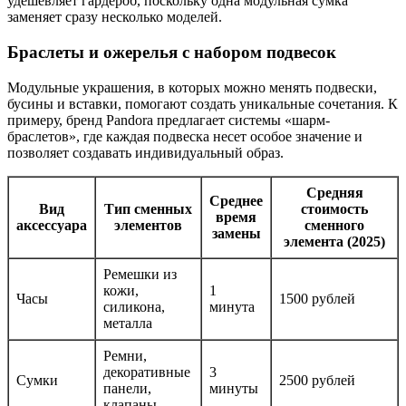
удешевляет гардероб, поскольку одна модульная сумка
заменяет сразу несколько моделей.
Браслеты и ожерелья с набором подвесок
Модульные украшения, в которых можно менять подвески,
бусины и вставки, помогают создать уникальные сочетания. К
примеру, бренд Pandora предлагает системы «шарм-
браслетов», где каждая подвеска несет особое значение и
позволяет создавать индивидуальный образ.
Средняя
Среднее
Вид
Тип сменных
стоимость
время
аксессуара
элементов
сменного
замены
элемента (2025)
Ремешки из
кожи,
1
Часы
1500 рублей
силикона,
минута
металла
Ремни,
декоративные
3
Сумки
2500 рублей
панели,
минуты
клапаны