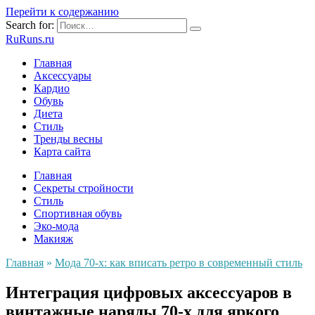
Перейти к содержанию
Search for:
RuRuns.ru
Главная
Аксессуары
Кардио
Обувь
Диета
Стиль
Тренды весны
Карта сайта
Главная
Секреты стройности
Стиль
Спортивная обувь
Эко-мода
Макияж
Главная
»
Мода 70-х: как вписать ретро в современный стиль
Интеграция цифровых аксессуаров в
винтажные наряды 70-х для яркого