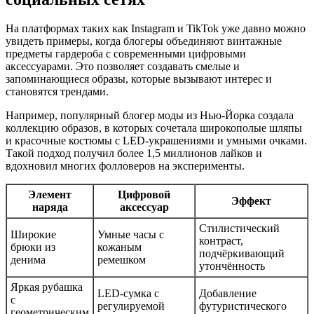
На платформах таких как Instagram и TikTok уже давно можно
увидеть примеры, когда блогеры объединяют винтажные
предметы гардероба с современными цифровыми
аксессуарами. Это позволяет создавать смелые и
запоминающиеся образы, которые вызывают интерес и
становятся трендами.
Например, популярный блогер моды из Нью-Йорка создала
коллекцию образов, в которых сочетала широкополые шляпы
и красочные костюмы с LED-украшениями и умными очками.
Такой подход получил более 1,5 миллионов лайков и
вдохновил многих фолловеров на эксперименты.
Элемент
Цифровой
Эффект
наряда
аксессуар
Стилистический
Широкие
Умные часы с
контраст,
брюки из
кожаным
подчёркивающий
денима
ремешком
утончённость
Яркая рубашка
LED-сумка с
Добавление
с
регулируемой
футуристического
геометрическим