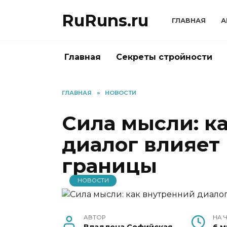
Перейти
RuRuns.ru
к
ГЛАВНАЯ
А
содержанию
Главная
Секреты стройности
ГЛАВНАЯ
»
НОВОСТИ
Сила мысли: к
диалог влияет
границы
НОВОСТИ
АВТОР
НА 