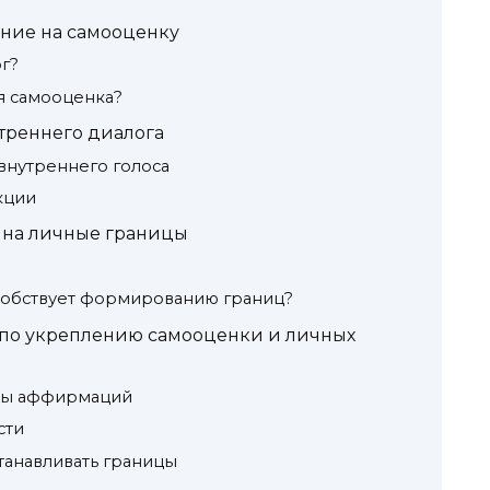
яние на самооценку
г?
я самооценка?
треннего диалога
внутреннего голоса
кции
 на личные границы
собствует формированию границ?
по укреплению самооценки и личных
мы аффирмаций
сти
танавливать границы