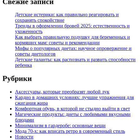
Свежие записи
Детские истерики: как правильно реагировать и
сохранять спокойствие
Тренды в оформлении бровей 2025: естественность и
ухоженность
Как выбрать правильную подушку для беременных и
кормящих мам: советы и рекомендации
Мифы о популярных диетах: научное опровержение и
советы диетологов
Детские таланты: как распознать и развить способности
ребенка
Рубрики
Аксессуары, которые преобразят любой лук
Кардио в домашних условиях: лучшие упражнения для
сжигания жира
Комфортная обувь, в которой не стыдно выйти в свет
Магические продукты: диеты с любимыми вкусными
блюдами
Минимализм в гардеробе: основные вещи
Мода 70-х: как вписать ретро в современный стиль
Новости