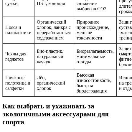
прогу
сумки
ПЭТ, конопля
снижение
длите
выбросов CO2
сроко
Органический
Природное
Защит
Пояса и
хлопок, лайкра с
происхождение,
суста
налокотники
переработанным
меньше
тяжел
содержанием
токсичности
трени
Защит
Био-пластик,
Биоразлагаемость,
Чехлы для
смарт
натуральный
минимальные
гаджетов
фитне
каучук
отходы
брасл
Высокая
Пляжные
Лён,
Испол
износостойкость,
полотенца и
органический
на тр
быстрая
салфетки
хлопок
и отд
биодеградация
Как выбрать и ухаживать за
экологичными аксессуарами для
спорта