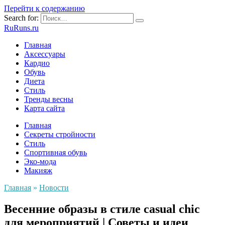
Перейти к содержанию
Search for:
RuRuns.ru
Главная
Аксессуары
Кардио
Обувь
Диета
Стиль
Тренды весны
Карта сайта
Главная
Секреты стройности
Стиль
Спортивная обувь
Эко-мода
Макияж
Главная
»
Новости
Весенние образы в стиле casual chic
для мероприятий | Советы и идеи