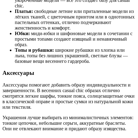
укороченные модели — всё это создаёт базу для casual
chic.
Платья:
свободные летние или приталенные модели из
лёгких тканей, с цветочным принтом или в однотонных
пастельных оттенках, отлично подчеркивают
женственность и комфорт.
Юбки:
миди-юбки и шифоновые модели в сочетании с
простыми топами создают изящный и ненавязчивый
образ.
Топы и рубашки:
широкие рубашки из хлопка или
льна, топы без лишних украшений, светлые блузы —
базовые вещи весеннего гардероба.
Аксессуары
Аксессуары помогают добавить образу индивидуальности и
завершенности. В весенних casual chic образах отлично
смотрятся легкие шарфы, тонкие пояса, солнцезащитные очки
в классической оправе и простые сумки из натуральной кожи
или текстиля.
Украшения лучше выбирать из минималистичных элементов:
тонкие цепочки, небольшие серьги, аккуратные браслеты.
Они не отвлекают внимание и придают образу изящества.