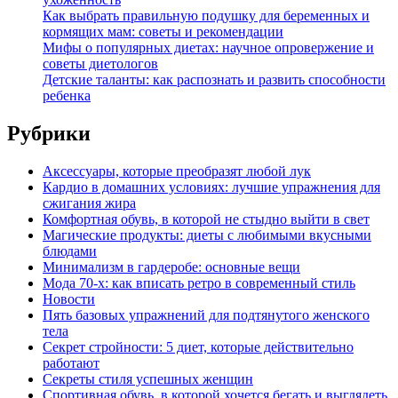
Как выбрать правильную подушку для беременных и
кормящих мам: советы и рекомендации
Мифы о популярных диетах: научное опровержение и
советы диетологов
Детские таланты: как распознать и развить способности
ребенка
Рубрики
Аксессуары, которые преобразят любой лук
Кардио в домашних условиях: лучшие упражнения для
сжигания жира
Комфортная обувь, в которой не стыдно выйти в свет
Магические продукты: диеты с любимыми вкусными
блюдами
Минимализм в гардеробе: основные вещи
Мода 70-х: как вписать ретро в современный стиль
Новости
Пять базовых упражнений для подтянутого женского
тела
Секрет стройности: 5 диет, которые действительно
работают
Секреты стиля успешных женщин
Спортивная обувь, в которой хочется бегать и выглядеть