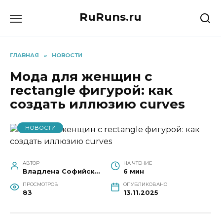
Перейти
RuRuns.ru
к
содержанию
ГЛАВНАЯ
»
НОВОСТИ
Мода для женщин с
rectangle фигурой: как
создать иллюзию curves
НОВОСТИ
АВТОР
НА ЧТЕНИЕ
Владлена Софийская
6 мин
ПРОСМОТРОВ
ОПУБЛИКОВАНО
83
13.11.2025