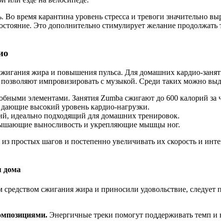
 Во время карантина уровень стресса и тревоги значительно вы
стояние. Это дополнительно стимулирует желание продолжать 
ио
 сжигания жира и повышения пульса. Для домашних кардио-зан
 позволяют импровизировать с музыкой. Среди таких можно выд
обными элементами. Занятия Zumba сжигают до 600 калорий за ч
дающие высокий уровень кардио-нагрузки.
ий, идеально подходящий для домашних тренировок.
вышающие выносливость и укрепляющие мышцы ног.
из простых шагов и постепенно увеличивать их скорость и инт
я дома
редством сжигания жира и приносили удовольствие, следует пр
омпозициями.
Энергичные треки помогут поддерживать темп и н