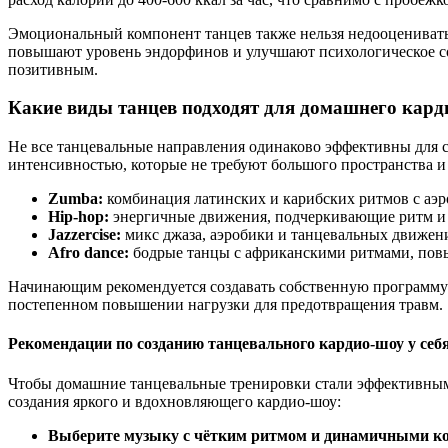
Эмоциональный компонент танцев также нельзя недооценивать.
повышают уровень эндорфинов и улучшают психологическое со
позитивным.
Какие виды танцев подходят для домашнего кард
Не все танцевальные направления одинаково эффективны для
интенсивностью, которые не требуют большого пространства и
Zumba:
комбинация латинских и карибских ритмов с аэр
Hip-hop:
энергичные движения, подчеркивающие ритм и 
Jazzercise:
микс джаза, аэробики и танцевальных движен
Afro dance:
бодрые танцы с африканскими ритмами, по
Начинающим рекомендуется создавать собственную программу 
постепенном повышении нагрузки для предотвращения травм.
Рекомендации по созданию танцевального кардио-шоу у себ
Чтобы домашние танцевальные тренировки стали эффективным с
создания яркого и вдохновляющего кардио-шоу:
Выберите музыку с чётким ритмом и динамичными к