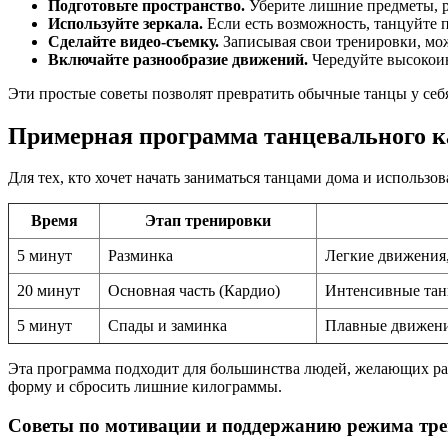
Подготовьте пространство.
Уберите лишние предметы, р
Используйте зеркала.
Если есть возможность, танцуйте 
Сделайте видео-съемку.
Записывая свои тренировки, мож
Включайте разнообразие движений.
Чередуйте высокоин
Эти простые советы позволят превратить обычные танцы у се
Примерная программа танцевального к
Для тех, кто хочет начать заниматься танцами дома и использ
Время
Этап тренировки
5 минут
Разминка
Легкие движения,
20 минут
Основная часть (Кардио)
Интенсивные танц
5 минут
Спады и заминка
Плавные движения
Эта программа подходит для большинства людей, желающих раз
форму и сбросить лишние килограммы.
Советы по мотивации и поддержанию режима тр