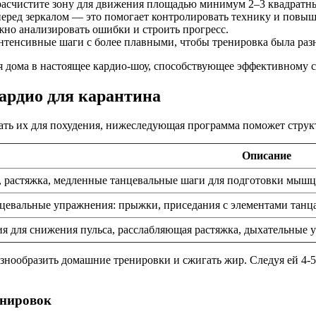
асчистите зону для движения площадью минимум 2–3 квадратны
перед зеркалом — это помогает контролировать технику и повы
но анализировать ошибки и строить прогресс.
тенсивные шаги с более плавными, чтобы тренировка была разн
бя дома в настоящее кардио-шоу, способствующее эффективном
ардио для карантина
овать их для похудения, нижеследующая программа поможет струк
Описание
 растяжка, медленные танцевальные шаги для подготовки мышц 
евальные упражнения: прыжки, приседания с элементами танца,
 для снижения пульса, расслабляющая растяжка, дыхательные 
нообразить домашние тренировки и сжигать жир. Следуя ей 4-5
енировок