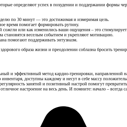
торые определяют успех в похудении и поддержании формы чере
делю по 30 минут — это достижимая и измеримая цель.
ое время помогает формировать рутину.
й сожгли или как изменились ваши ощущения – это стимулирует
ма становятся веселым событием и укрепляют мотивацию.
ана помогают поддерживать энтузиазм.
дорового образа жизни и преодолении соблазна бросить тренир
еальный и эффективный метод кардио-тренировки, направленной 
го инвентаря, доступны каждому и несут в себе массу положит
регулярность занятий и позитивный настрой помогут превратить
отличное настроение на весь день. И помните: начало – всегда 