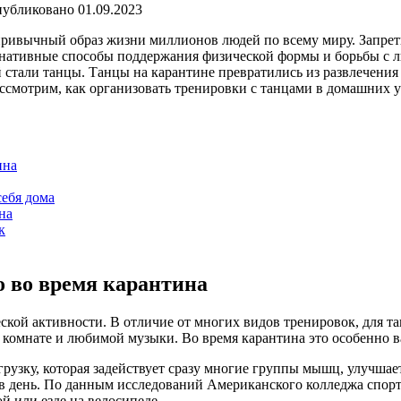
убликовано
01.09.2023
ривычный образ жизни миллионов людей по всему миру. Запреты
тернативные способы поддержания физической формы и борьбы с
 стали танцы. Танцы на карантине превратились из развлечени
ассмотрим, как организовать тренировки с танцами в домашних 
ина
себя дома
на
к
 во время карантина
ой активности. В отличие от многих видов тренировок, для та
комнате и любимой музыки. Во время карантина это особенно ва
рузку, которая задействует сразу многие группы мышц, улучшае
в день. По данным исследований Американского колледжа спорт
ой или езде на велосипеде.