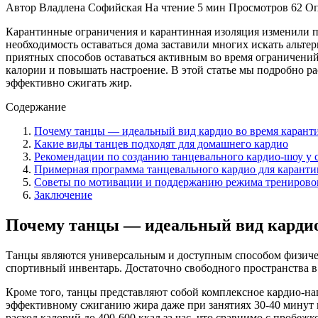
Автор
Владлена Софийская
На чтение
5 мин
Просмотров
62
Оп
Карантинные ограничения и карантинная изоляция изменили п
необходимость оставаться дома заставили многих искать аль
приятных способов оставаться активным во время ограничений
калории и повышать настроение. В этой статье мы подробно р
эффективно сжигать жир.
Содержание
Почему танцы — идеальный вид кардио во время карант
Какие виды танцев подходят для домашнего кардио
Рекомендации по созданию танцевального кардио-шоу у 
Примерная программа танцевального кардио для каранти
Советы по мотивации и поддержанию режима тренирово
Заключение
Почему танцы — идеальный вид кардио
Танцы являются универсальным и доступным способом физическ
спортивный инвентарь. Достаточно свободного пространства в 
Кроме того, танцы представляют собой комплексное кардио-наг
эффективному сжиганию жира даже при занятиях 30-40 минут 
расход калорий до 400-600 ккал за час, что сравнимо с пробежк